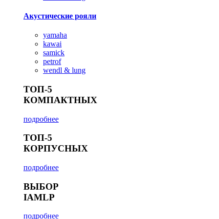
Акустические рояли
yamaha
kawai
samick
petrof
wendl & lung
ТОП-5
КОМПАКТНЫХ
подробнее
ТОП-5
КОРПУСНЫХ
подробнее
ВЫБОР
IAMLP
подробнее