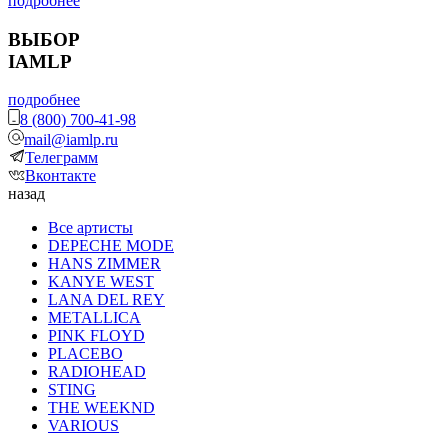
подробнее
ВЫБОР
IAMLP
подробнее
8 (800) 700-41-98
mail@iamlp.ru
Телеграмм
Вконтакте
назад
Все артисты
DEPECHE MODE
HANS ZIMMER
KANYE WEST
LANA DEL REY
METALLICA
PINK FLOYD
PLACEBO
RADIOHEAD
STING
THE WEEKND
VARIOUS