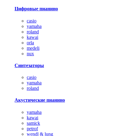
Цифровые пианино
casio
yamaha
roland
kawai
orla
medeli
nux
Синтезаторы
casio
yamaha
roland
Акустические пианино
yamaha
kawai
samick
petrof
wendl & lung