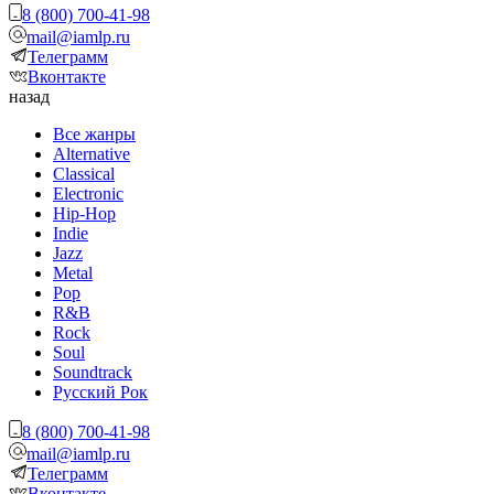
8 (800) 700-41-98
mail@iamlp.ru
Телеграмм
Вконтакте
назад
Все жанры
Alternative
Classical
Electronic
Hip-Hop
Indie
Jazz
Metal
Pop
R&B
Rock
Soul
Soundtrack
Русский Рок
8 (800) 700-41-98
mail@iamlp.ru
Телеграмм
Вконтакте