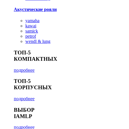
Акустические рояли
yamaha
kawai
samick
petrof
wendl & lung
ТОП-5
КОМПАКТНЫХ
подробнее
ТОП-5
КОРПУСНЫХ
подробнее
ВЫБОР
IAMLP
подробнее