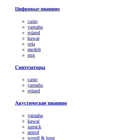
Цифровые пианино
casio
yamaha
roland
kawai
orla
medeli
nux
Синтезаторы
casio
yamaha
roland
Акустические пианино
yamaha
kawai
samick
petrof
wendl & lung