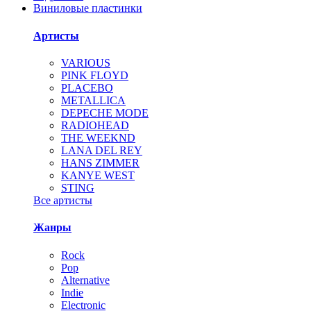
Виниловые пластинки
Артисты
VARIOUS
PINK FLOYD
PLACEBO
METALLICA
DEPECHE MODE
RADIOHEAD
THE WEEKND
LANA DEL REY
HANS ZIMMER
KANYE WEST
STING
Все артисты
Жанры
Rock
Pop
Alternative
Indie
Electronic