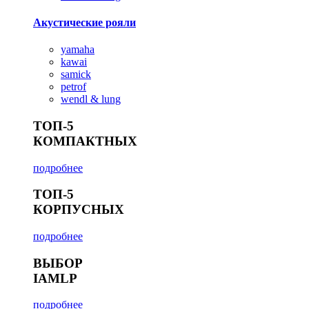
Акустические рояли
yamaha
kawai
samick
petrof
wendl & lung
ТОП-5
КОМПАКТНЫХ
подробнее
ТОП-5
КОРПУСНЫХ
подробнее
ВЫБОР
IAMLP
подробнее