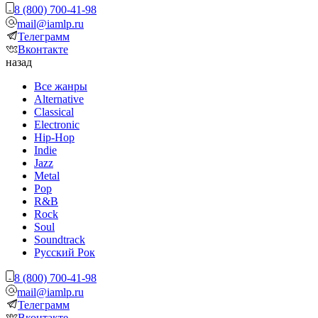
8 (800) 700-41-98
mail@iamlp.ru
Телеграмм
Вконтакте
назад
Все жанры
Alternative
Classical
Electronic
Hip-Hop
Indie
Jazz
Metal
Pop
R&B
Rock
Soul
Soundtrack
Русский Рок
8 (800) 700-41-98
mail@iamlp.ru
Телеграмм
Вконтакте