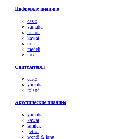
Цифровые пианино
casio
yamaha
roland
kawai
orla
medeli
nux
Синтезаторы
casio
yamaha
roland
Акустические пианино
yamaha
kawai
samick
petrof
wendl & lung