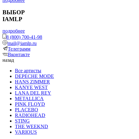
подробнее
ВЫБОР
IAMLP
подробнее
8 (800) 700-41-98
mail@iamlp.ru
Телеграмм
Вконтакте
назад
Все артисты
DEPECHE MODE
HANS ZIMMER
KANYE WEST
LANA DEL REY
METALLICA
PINK FLOYD
PLACEBO
RADIOHEAD
STING
THE WEEKND
VARIOUS