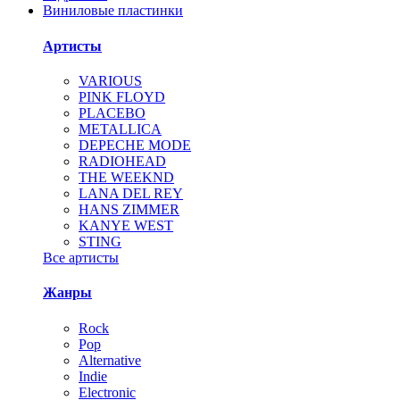
Виниловые пластинки
Артисты
VARIOUS
PINK FLOYD
PLACEBO
METALLICA
DEPECHE MODE
RADIOHEAD
THE WEEKND
LANA DEL REY
HANS ZIMMER
KANYE WEST
STING
Все артисты
Жанры
Rock
Pop
Alternative
Indie
Electronic