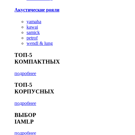
Акустические рояли
yamaha
kawai
samick
petrof
wendl & lung
ТОП-5
КОМПАКТНЫХ
подробнее
ТОП-5
КОРПУСНЫХ
подробнее
ВЫБОР
IAMLP
подробнее