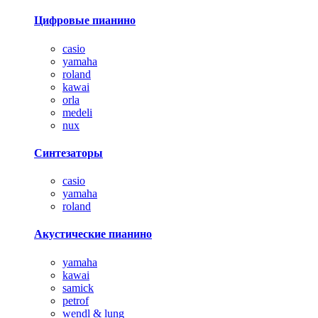
Цифровые пианино
casio
yamaha
roland
kawai
orla
medeli
nux
Синтезаторы
casio
yamaha
roland
Акустические пианино
yamaha
kawai
samick
petrof
wendl & lung