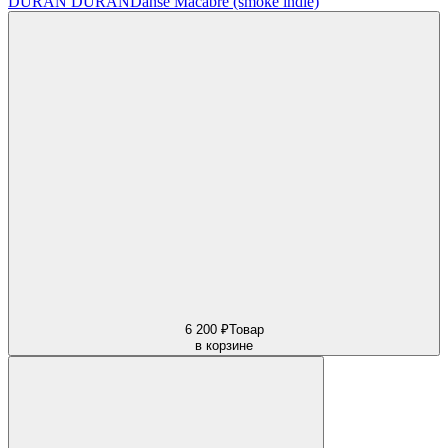
DURAN DURAN
Danse Macabre (smoke indie)
6 200 ₽
Товар
в корзине