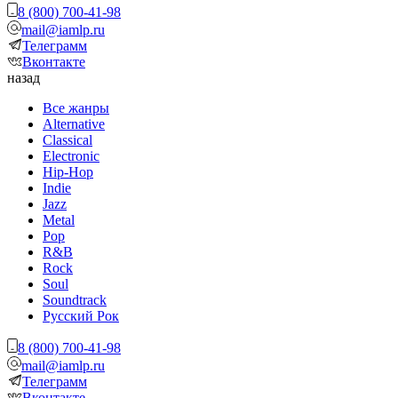
8 (800) 700-41-98
mail@iamlp.ru
Телеграмм
Вконтакте
назад
Все жанры
Alternative
Classical
Electronic
Hip-Hop
Indie
Jazz
Metal
Pop
R&B
Rock
Soul
Soundtrack
Русский Рок
8 (800) 700-41-98
mail@iamlp.ru
Телеграмм
Вконтакте