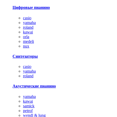
Цифровые пианино
casio
yamaha
roland
kawai
orla
medeli
nux
Синтезаторы
casio
yamaha
roland
Акустические пианино
yamaha
kawai
samick
petrof
wendl & lung