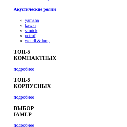
Акустические рояли
yamaha
kawai
samick
petrof
wendl & lung
ТОП-5
КОМПАКТНЫХ
подробнее
ТОП-5
КОРПУСНЫХ
подробнее
ВЫБОР
IAMLP
подробнее