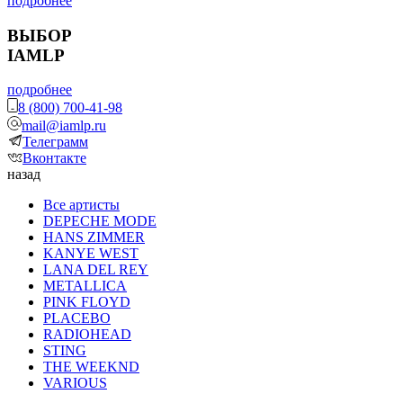
подробнее
ВЫБОР
IAMLP
подробнее
8 (800) 700-41-98
mail@iamlp.ru
Телеграмм
Вконтакте
назад
Все артисты
DEPECHE MODE
HANS ZIMMER
KANYE WEST
LANA DEL REY
METALLICA
PINK FLOYD
PLACEBO
RADIOHEAD
STING
THE WEEKND
VARIOUS