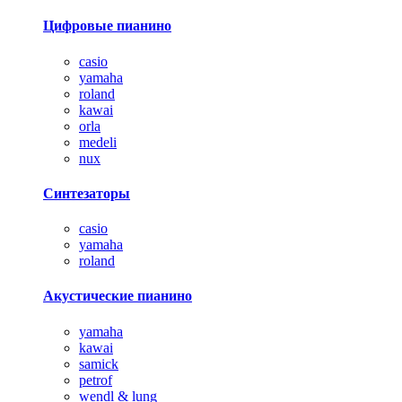
Цифровые пианино
casio
yamaha
roland
kawai
orla
medeli
nux
Синтезаторы
casio
yamaha
roland
Акустические пианино
yamaha
kawai
samick
petrof
wendl & lung