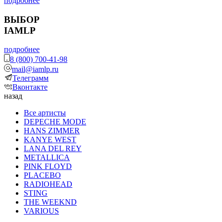
подробнее
ВЫБОР
IAMLP
подробнее
8 (800) 700-41-98
mail@iamlp.ru
Телеграмм
Вконтакте
назад
Все артисты
DEPECHE MODE
HANS ZIMMER
KANYE WEST
LANA DEL REY
METALLICA
PINK FLOYD
PLACEBO
RADIOHEAD
STING
THE WEEKND
VARIOUS