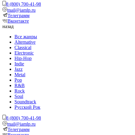
8 (800) 700-41-98
mail@iamlp.ru
Телеграмм
Вконтакте
назад
Все жанры
Alternative
Classical
Electronic
Hip-Hop
Indie
Jazz
Metal
Pop
R&B
Rock
Soul
Soundtrack
Русский Рок
8 (800) 700-41-98
mail@iamlp.ru
Телеграмм
Вконтакте