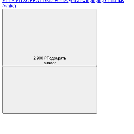
ELLA FITZGERALD
Ella wishes you a swinginging Christmas
(white)
2 900 ₽
Подобрать
аналог