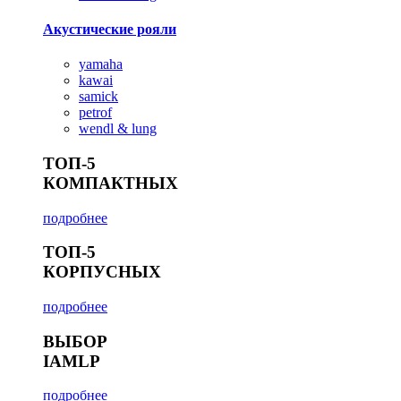
Акустические рояли
yamaha
kawai
samick
petrof
wendl & lung
ТОП-5
КОМПАКТНЫХ
подробнее
ТОП-5
КОРПУСНЫХ
подробнее
ВЫБОР
IAMLP
подробнее