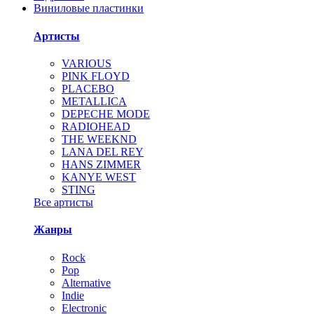
Виниловые пластинки
Артисты
VARIOUS
PINK FLOYD
PLACEBO
METALLICA
DEPECHE MODE
RADIOHEAD
THE WEEKND
LANA DEL REY
HANS ZIMMER
KANYE WEST
STING
Все артисты
Жанры
Rock
Pop
Alternative
Indie
Electronic