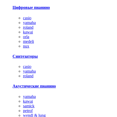
Цифровые пианино
casio
yamaha
roland
kawai
orla
medeli
nux
Синтезаторы
casio
yamaha
roland
Акустические пианино
yamaha
kawai
samick
petrof
wendl & lung