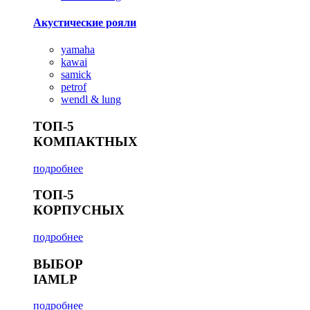
Акустические рояли
yamaha
kawai
samick
petrof
wendl & lung
ТОП-5
КОМПАКТНЫХ
подробнее
ТОП-5
КОРПУСНЫХ
подробнее
ВЫБОР
IAMLP
подробнее