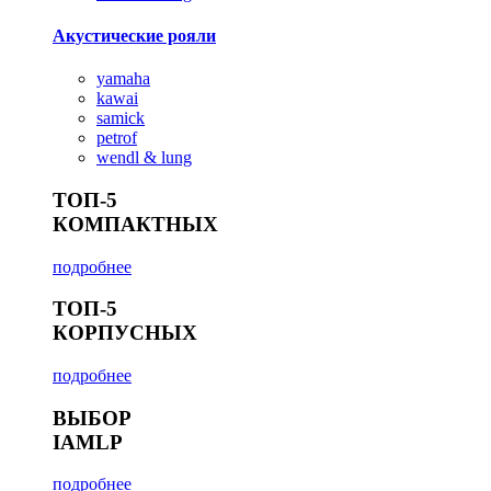
Акустические рояли
yamaha
kawai
samick
petrof
wendl & lung
ТОП-5
КОМПАКТНЫХ
подробнее
ТОП-5
КОРПУСНЫХ
подробнее
ВЫБОР
IAMLP
подробнее