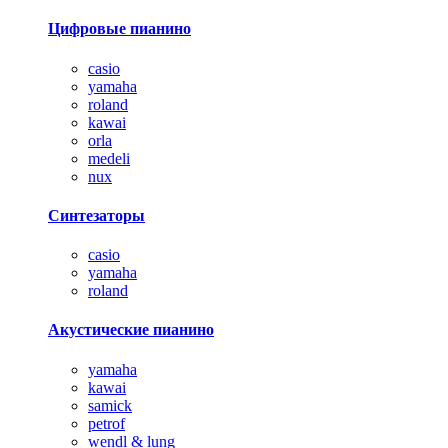
Цифровые пианино
casio
yamaha
roland
kawai
orla
medeli
nux
Синтезаторы
casio
yamaha
roland
Акустические пианино
yamaha
kawai
samick
petrof
wendl & lung