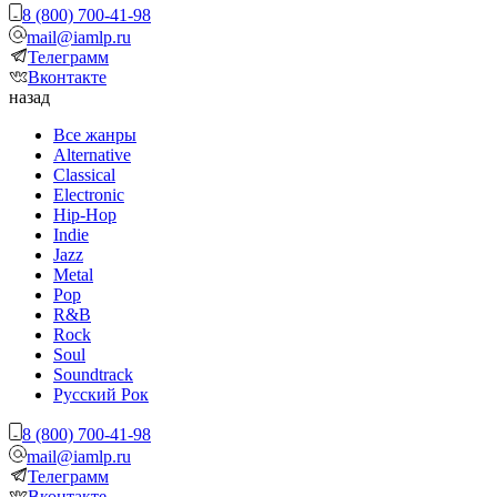
8 (800) 700-41-98
mail@iamlp.ru
Телеграмм
Вконтакте
назад
Все жанры
Alternative
Classical
Electronic
Hip-Hop
Indie
Jazz
Metal
Pop
R&B
Rock
Soul
Soundtrack
Русский Рок
8 (800) 700-41-98
mail@iamlp.ru
Телеграмм
Вконтакте