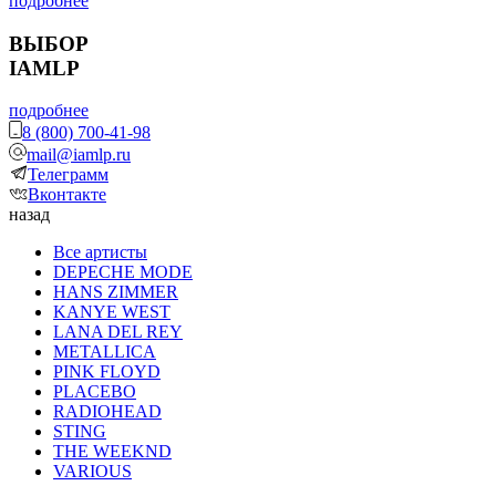
подробнее
ВЫБОР
IAMLP
подробнее
8 (800) 700-41-98
mail@iamlp.ru
Телеграмм
Вконтакте
назад
Все артисты
DEPECHE MODE
HANS ZIMMER
KANYE WEST
LANA DEL REY
METALLICA
PINK FLOYD
PLACEBO
RADIOHEAD
STING
THE WEEKND
VARIOUS