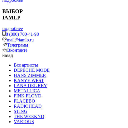
подробнее
ВЫБОР
IAMLP
подробнее
8 (800) 700-41-98
mail@iamlp.ru
Телеграмм
Вконтакте
назад
Все артисты
DEPECHE MODE
HANS ZIMMER
KANYE WEST
LANA DEL REY
METALLICA
PINK FLOYD
PLACEBO
RADIOHEAD
STING
THE WEEKND
VARIOUS