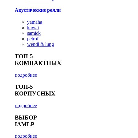
Акустические рояли
yamaha
kawai
samick
petrof
wendl & lung
ТОП-5
КОМПАКТНЫХ
подробнее
ТОП-5
КОРПУСНЫХ
подробнее
ВЫБОР
IAMLP
подробнее