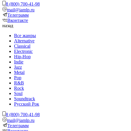
8 (800) 700-41-98
mail@iamlp.ru
Телеграмм
Вконтакте
назад
Все жанры
Alternative
Classical
Electronic
Hip-Hop
Indie
Jazz
Metal
Pop
R&B
Rock
Soul
Soundtrack
Русский Рок
8 (800) 700-41-98
mail@iamlp.ru
Телеграмм
Вконтакте