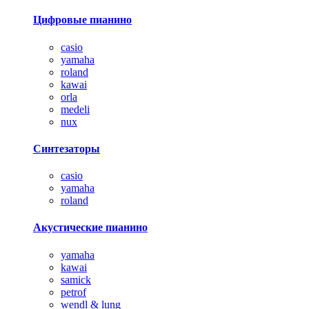
Цифровые пианино
casio
yamaha
roland
kawai
orla
medeli
nux
Синтезаторы
casio
yamaha
roland
Акустические пианино
yamaha
kawai
samick
petrof
wendl & lung