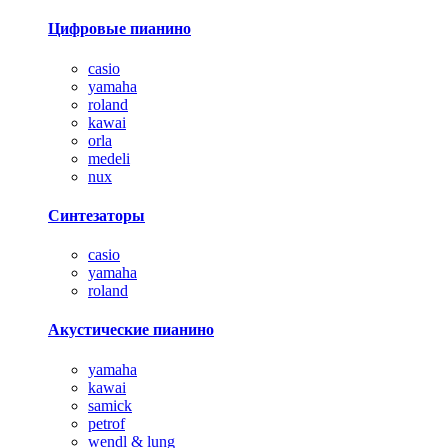
Цифровые пианино
casio
yamaha
roland
kawai
orla
medeli
nux
Синтезаторы
casio
yamaha
roland
Акустические пианино
yamaha
kawai
samick
petrof
wendl & lung