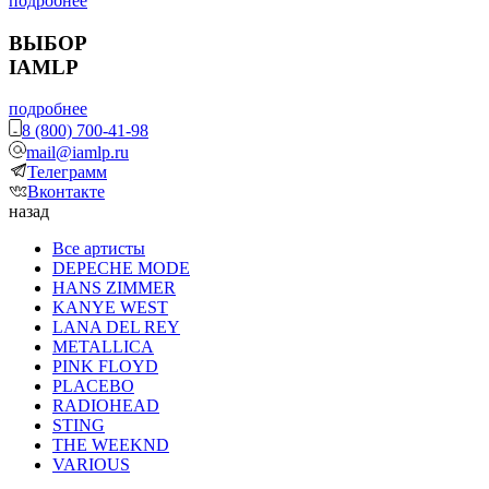
подробнее
ВЫБОР
IAMLP
подробнее
8 (800) 700-41-98
mail@iamlp.ru
Телеграмм
Вконтакте
назад
Все артисты
DEPECHE MODE
HANS ZIMMER
KANYE WEST
LANA DEL REY
METALLICA
PINK FLOYD
PLACEBO
RADIOHEAD
STING
THE WEEKND
VARIOUS