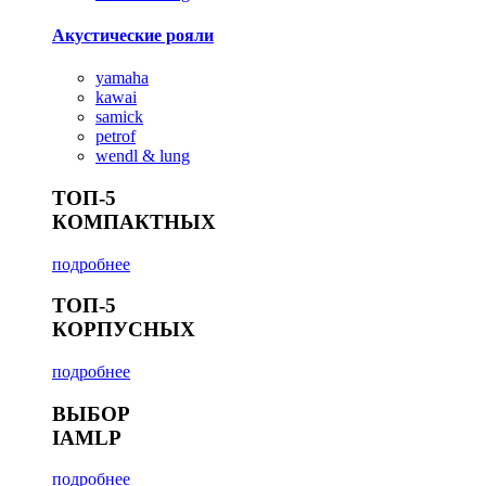
Акустические рояли
yamaha
kawai
samick
petrof
wendl & lung
ТОП-5
КОМПАКТНЫХ
подробнее
ТОП-5
КОРПУСНЫХ
подробнее
ВЫБОР
IAMLP
подробнее