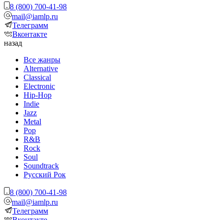
8 (800) 700-41-98
mail@iamlp.ru
Телеграмм
Вконтакте
назад
Все жанры
Alternative
Classical
Electronic
Hip-Hop
Indie
Jazz
Metal
Pop
R&B
Rock
Soul
Soundtrack
Русский Рок
8 (800) 700-41-98
mail@iamlp.ru
Телеграмм
Вконтакте