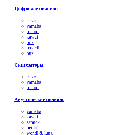
Цифровые пианино
casio
yamaha
roland
kawai
orla
medeli
nux
Синтезаторы
casio
yamaha
roland
Акустические пианино
yamaha
kawai
samick
petrof
wendl & lung