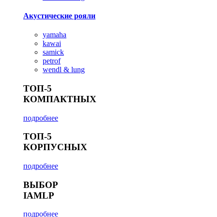
Акустические рояли
yamaha
kawai
samick
petrof
wendl & lung
ТОП-5
КОМПАКТНЫХ
подробнее
ТОП-5
КОРПУСНЫХ
подробнее
ВЫБОР
IAMLP
подробнее