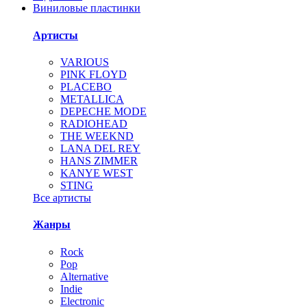
Виниловые пластинки
Артисты
VARIOUS
PINK FLOYD
PLACEBO
METALLICA
DEPECHE MODE
RADIOHEAD
THE WEEKND
LANA DEL REY
HANS ZIMMER
KANYE WEST
STING
Все артисты
Жанры
Rock
Pop
Alternative
Indie
Electronic