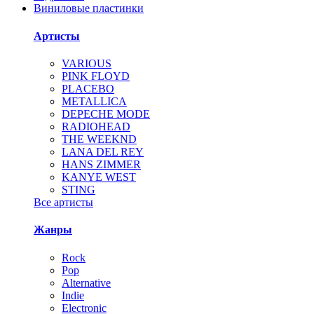
Виниловые пластинки
Артисты
VARIOUS
PINK FLOYD
PLACEBO
METALLICA
DEPECHE MODE
RADIOHEAD
THE WEEKND
LANA DEL REY
HANS ZIMMER
KANYE WEST
STING
Все артисты
Жанры
Rock
Pop
Alternative
Indie
Electronic