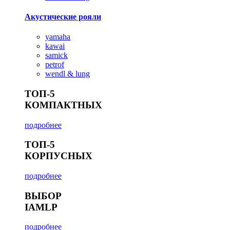
Акустические рояли
yamaha
kawai
samick
petrof
wendl & lung
ТОП-5
КОМПАКТНЫХ
подробнее
ТОП-5
КОРПУСНЫХ
подробнее
ВЫБОР
IAMLP
подробнее