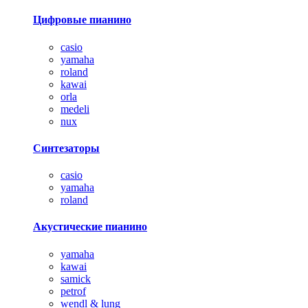
Цифровые пианино
casio
yamaha
roland
kawai
orla
medeli
nux
Синтезаторы
casio
yamaha
roland
Акустические пианино
yamaha
kawai
samick
petrof
wendl & lung