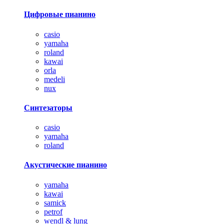
Цифровые пианино
casio
yamaha
roland
kawai
orla
medeli
nux
Синтезаторы
casio
yamaha
roland
Акустические пианино
yamaha
kawai
samick
petrof
wendl & lung