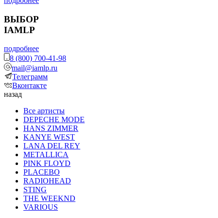
подробнее
ВЫБОР
IAMLP
подробнее
8 (800) 700-41-98
mail@iamlp.ru
Телеграмм
Вконтакте
назад
Все артисты
DEPECHE MODE
HANS ZIMMER
KANYE WEST
LANA DEL REY
METALLICA
PINK FLOYD
PLACEBO
RADIOHEAD
STING
THE WEEKND
VARIOUS