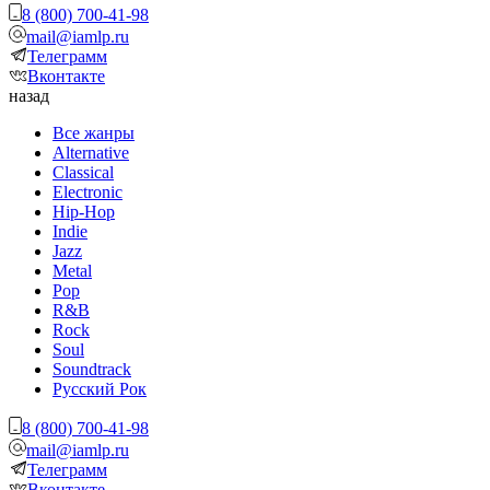
8 (800) 700-41-98
mail@iamlp.ru
Телеграмм
Вконтакте
назад
Все жанры
Alternative
Classical
Electronic
Hip-Hop
Indie
Jazz
Metal
Pop
R&B
Rock
Soul
Soundtrack
Русский Рок
8 (800) 700-41-98
mail@iamlp.ru
Телеграмм
Вконтакте