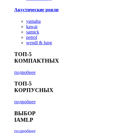
Акустические рояли
yamaha
kawai
samick
petrof
wendl & lung
ТОП-5
КОМПАКТНЫХ
подробнее
ТОП-5
КОРПУСНЫХ
подробнее
ВЫБОР
IAMLP
подробнее