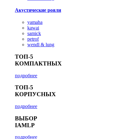
Акустические рояли
yamaha
kawai
samick
petrof
wendl & lung
ТОП-5
КОМПАКТНЫХ
подробнее
ТОП-5
КОРПУСНЫХ
подробнее
ВЫБОР
IAMLP
подробнее