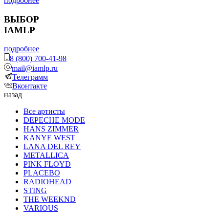
подробнее
ВЫБОР
IAMLP
подробнее
8 (800) 700-41-98
mail@iamlp.ru
Телеграмм
Вконтакте
назад
Все артисты
DEPECHE MODE
HANS ZIMMER
KANYE WEST
LANA DEL REY
METALLICA
PINK FLOYD
PLACEBO
RADIOHEAD
STING
THE WEEKND
VARIOUS