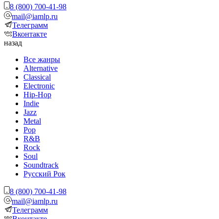
8 (800) 700-41-98
mail@iamlp.ru
Телеграмм
Вконтакте
назад
Все жанры
Alternative
Classical
Electronic
Hip-Hop
Indie
Jazz
Metal
Pop
R&B
Rock
Soul
Soundtrack
Русский Рок
8 (800) 700-41-98
mail@iamlp.ru
Телеграмм
Вконтакте