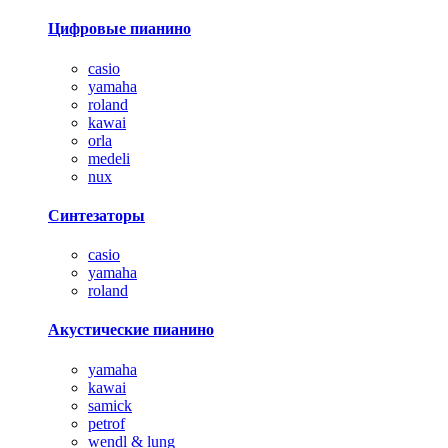
Цифровые пианино
casio
yamaha
roland
kawai
orla
medeli
nux
Синтезаторы
casio
yamaha
roland
Акустические пианино
yamaha
kawai
samick
petrof
wendl & lung