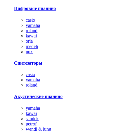
Цифровые пианино
casio
yamaha
roland
kawai
orla
medeli
nux
Синтезаторы
casio
yamaha
roland
Акустические пианино
yamaha
kawai
samick
petrof
wendl & lung