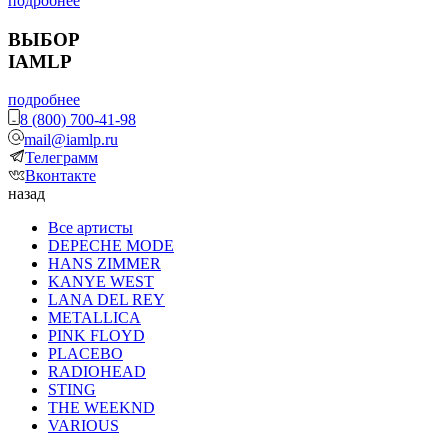
подробнее
ВЫБОР
IAMLP
подробнее
8 (800) 700-41-98
mail@iamlp.ru
Телеграмм
Вконтакте
назад
Все артисты
DEPECHE MODE
HANS ZIMMER
KANYE WEST
LANA DEL REY
METALLICA
PINK FLOYD
PLACEBO
RADIOHEAD
STING
THE WEEKND
VARIOUS