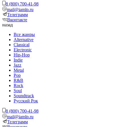
8 (800) 700-41-98
mail@iamlp.ru
Телеграмм
Вконтакте
назад
Все жанры
Alternative
Classical
Electronic
Hip-Hop
Indie
Jazz
Metal
Pop
R&B
Rock
Soul
Soundtrack
Русский Рок
8 (800) 700-41-98
mail@iamlp.ru
Телеграмм
Вконтакте