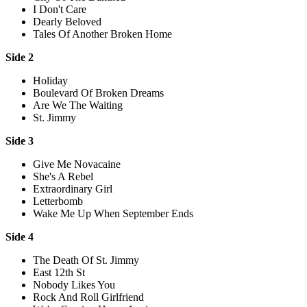
I Don't Care
Dearly Beloved
Tales Of Another Broken Home
Side 2
Holiday
Boulevard Of Broken Dreams
Are We The Waiting
St. Jimmy
Side 3
Give Me Novacaine
She's A Rebel
Extraordinary Girl
Letterbomb
Wake Me Up When September Ends
Side 4
The Death Of St. Jimmy
East 12th St
Nobody Likes You
Rock And Roll Girlfriend