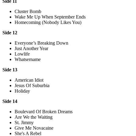
Side 11
Cluster Bomb
Wake Me Up When September Ends
Homecoming (Nobody Likes You)
Side 12
Everyone’s Breaking Down
Just Another Year
Lowlife
Whatsername
Side 13
American Idiot
Jesus Of Suburbia
Holiday
Side 14
Boulevard Of Broken Dreams
Are We the Waiting
St. Jimmy
Give Me Novacaine
She's A Rebel