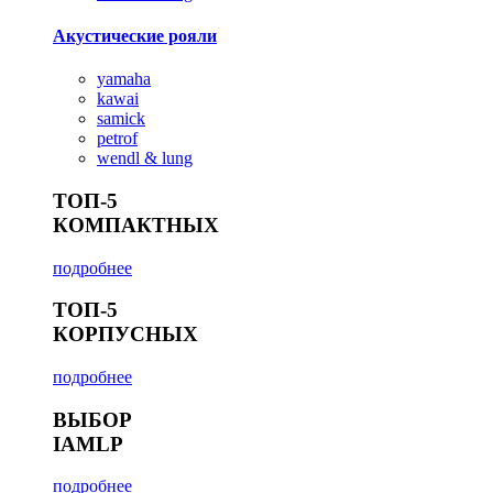
Акустические рояли
yamaha
kawai
samick
petrof
wendl & lung
ТОП-5
КОМПАКТНЫХ
подробнее
ТОП-5
КОРПУСНЫХ
подробнее
ВЫБОР
IAMLP
подробнее