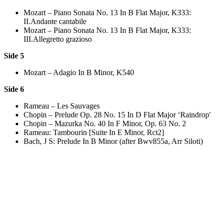
Mozart – Piano Sonata No. 13 In B Flat Major, K333:
II.Andante cantabile
Mozart – Piano Sonata No. 13 In B Flat Major, K333:
III.Allegretto grazioso
Side 5
Mozart – Adagio In B Minor, K540
Side 6
Rameau – Les Sauvages
Chopin – Prelude Op. 28 No. 15 In D Flat Major ‘Raindrop'
Chopin – Mazurka No. 40 In F Minor, Op. 63 No. 2
Rameau: Tambourin [Suite In E Minor, Rct2]
Bach, J S: Prelude In B Minor (after Bwv855a, Arr Siloti)