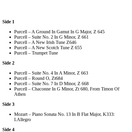
Side 1
Purcell – A Ground In Gamut In G Major, Z 645
Purcell – Suite No. 2 In G Minor, Z 661
Purcell – A New Irish Tune Z646
Purcell – A New Scotch Tune Z 655
Purcell – Trumpet Tune
Side 2
Purcell – Suite No. 4 In A Minor, Z 663
Purcell – Round O, Zt684
Purcell – Suite No. 7 In D Minor, Z 668
Purcell – Chaconne In G Minor, Zt 680, From Timon Of
Athen
Side 3
Mozart – Piano Sonata No. 13 In B Flat Major, K333:
I.Allegro
Side 4