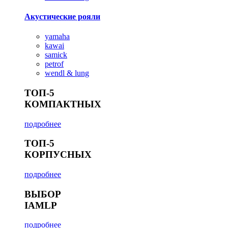
Акустические рояли
yamaha
kawai
samick
petrof
wendl & lung
ТОП-5
КОМПАКТНЫХ
подробнее
ТОП-5
КОРПУСНЫХ
подробнее
ВЫБОР
IAMLP
подробнее