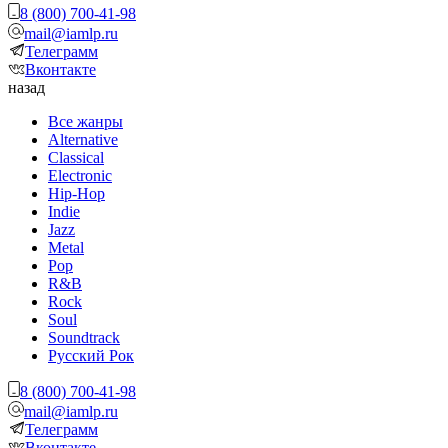
8 (800) 700-41-98
mail@iamlp.ru
Телеграмм
Вконтакте
назад
Все жанры
Alternative
Classical
Electronic
Hip-Hop
Indie
Jazz
Metal
Pop
R&B
Rock
Soul
Soundtrack
Русский Рок
8 (800) 700-41-98
mail@iamlp.ru
Телеграмм
Вконтакте