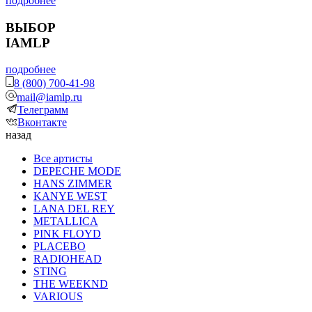
подробнее
ВЫБОР
IAMLP
подробнее
8 (800) 700-41-98
mail@iamlp.ru
Телеграмм
Вконтакте
назад
Все артисты
DEPECHE MODE
HANS ZIMMER
KANYE WEST
LANA DEL REY
METALLICA
PINK FLOYD
PLACEBO
RADIOHEAD
STING
THE WEEKND
VARIOUS