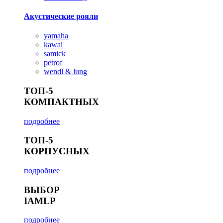
Акустические рояли
yamaha
kawai
samick
petrof
wendl & lung
ТОП-5
КОМПАКТНЫХ
подробнее
ТОП-5
КОРПУСНЫХ
подробнее
ВЫБОР
IAMLP
подробнее