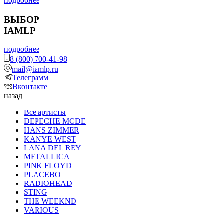
подробнее
ВЫБОР
IAMLP
подробнее
8 (800) 700-41-98
mail@iamlp.ru
Телеграмм
Вконтакте
назад
Все артисты
DEPECHE MODE
HANS ZIMMER
KANYE WEST
LANA DEL REY
METALLICA
PINK FLOYD
PLACEBO
RADIOHEAD
STING
THE WEEKND
VARIOUS