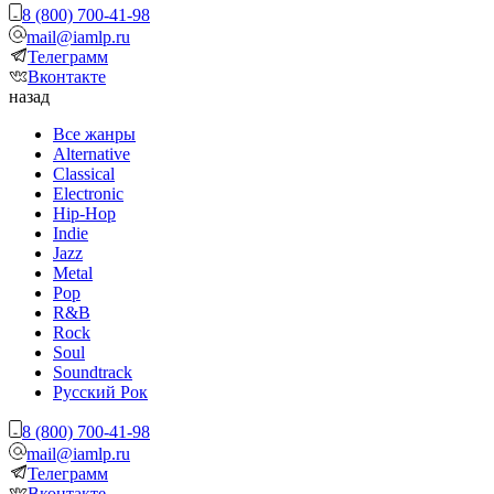
8 (800) 700-41-98
mail@iamlp.ru
Телеграмм
Вконтакте
назад
Все жанры
Alternative
Classical
Electronic
Hip-Hop
Indie
Jazz
Metal
Pop
R&B
Rock
Soul
Soundtrack
Русский Рок
8 (800) 700-41-98
mail@iamlp.ru
Телеграмм
Вконтакте