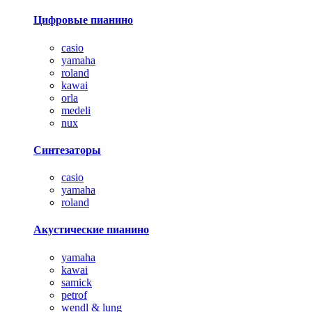
Цифровые пианино
casio
yamaha
roland
kawai
orla
medeli
nux
Синтезаторы
casio
yamaha
roland
Акустические пианино
yamaha
kawai
samick
petrof
wendl & lung