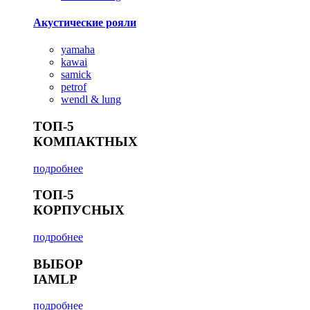
Акустические рояли
yamaha
kawai
samick
petrof
wendl & lung
ТОП-5
КОМПАКТНЫХ
подробнее
ТОП-5
КОРПУСНЫХ
подробнее
ВЫБОР
IAMLP
подробнее