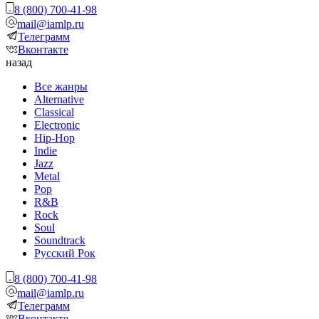
8 (800) 700-41-98
mail@iamlp.ru
Телеграмм
Вконтакте
назад
Все жанры
Alternative
Classical
Electronic
Hip-Hop
Indie
Jazz
Metal
Pop
R&B
Rock
Soul
Soundtrack
Русский Рок
8 (800) 700-41-98
mail@iamlp.ru
Телеграмм
Вконтакте