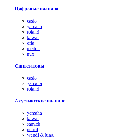
Цифровые пианино
casio
yamaha
roland
kawai
orla
medeli
nux
Синтезаторы
casio
yamaha
roland
Акустические пианино
yamaha
kawai
samick
petrof
wendl & lung