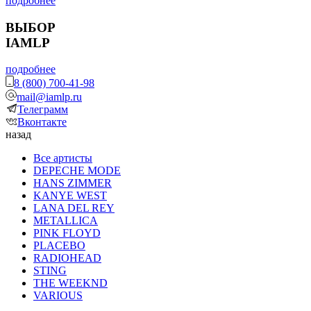
подробнее
ВЫБОР
IAMLP
подробнее
8 (800) 700-41-98
mail@iamlp.ru
Телеграмм
Вконтакте
назад
Все артисты
DEPECHE MODE
HANS ZIMMER
KANYE WEST
LANA DEL REY
METALLICA
PINK FLOYD
PLACEBO
RADIOHEAD
STING
THE WEEKND
VARIOUS