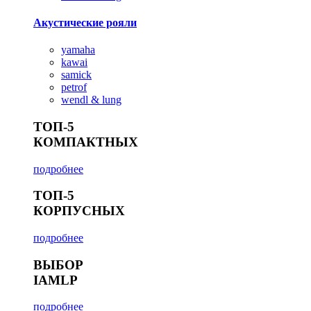
Акустические рояли
yamaha
kawai
samick
petrof
wendl & lung
ТОП-5
КОМПАКТНЫХ
подробнее
ТОП-5
КОРПУСНЫХ
подробнее
ВЫБОР
IAMLP
подробнее