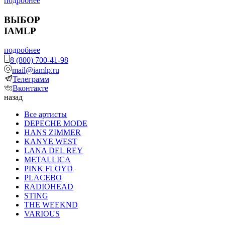
подробнее
ВЫБОР
IAMLP
подробнее
8 (800) 700-41-98
mail@iamlp.ru
Телеграмм
Вконтакте
назад
Все артисты
DEPECHE MODE
HANS ZIMMER
KANYE WEST
LANA DEL REY
METALLICA
PINK FLOYD
PLACEBO
RADIOHEAD
STING
THE WEEKND
VARIOUS