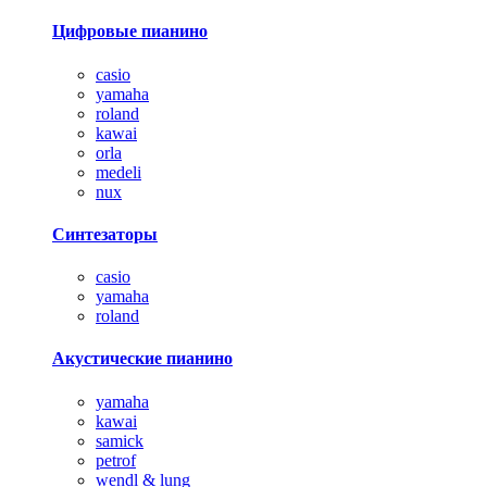
Цифровые пианино
casio
yamaha
roland
kawai
orla
medeli
nux
Синтезаторы
casio
yamaha
roland
Акустические пианино
yamaha
kawai
samick
petrof
wendl & lung