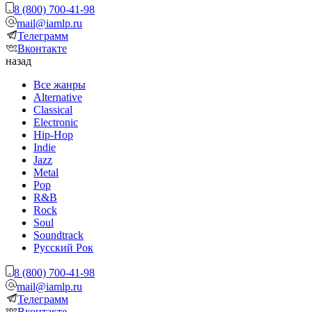
8 (800) 700-41-98
mail@iamlp.ru
Телеграмм
Вконтакте
назад
Все жанры
Alternative
Classical
Electronic
Hip-Hop
Indie
Jazz
Metal
Pop
R&B
Rock
Soul
Soundtrack
Русский Рок
8 (800) 700-41-98
mail@iamlp.ru
Телеграмм
Вконтакте