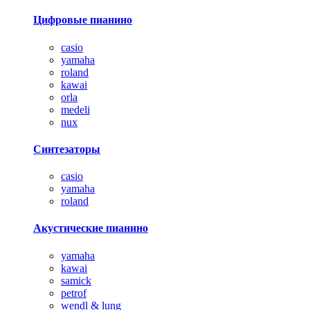
Цифровые пианино
casio
yamaha
roland
kawai
orla
medeli
nux
Синтезаторы
casio
yamaha
roland
Акустические пианино
yamaha
kawai
samick
petrof
wendl & lung