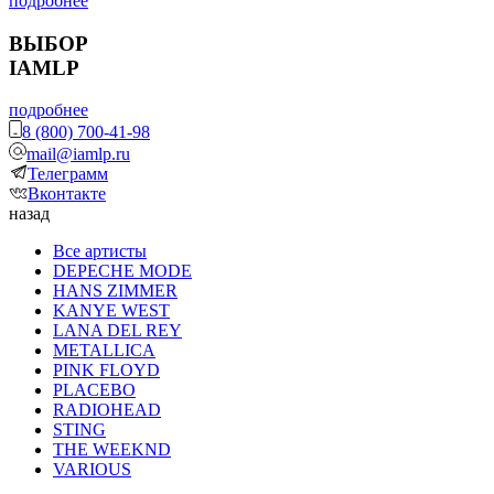
подробнее
ВЫБОР
IAMLP
подробнее
8 (800) 700-41-98
mail@iamlp.ru
Телеграмм
Вконтакте
назад
Все артисты
DEPECHE MODE
HANS ZIMMER
KANYE WEST
LANA DEL REY
METALLICA
PINK FLOYD
PLACEBO
RADIOHEAD
STING
THE WEEKND
VARIOUS