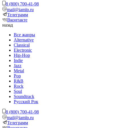
8 (800) 700-41-98
mail@iamlp.ru
Телеграмм
Вконтакте
назад
Все жанры
Alternative
Classical
Electronic
Hip-Hop
Indie
Jazz
Metal
Pop
R&B
Rock
Soul
Soundtrack
Русский Рок
8 (800) 700-41-98
mail@iamlp.ru
Телеграмм
Вконтакте