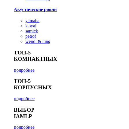
Акустические рояли
yamaha
kawai
samick
petrof
wendl & lung
ТОП-5
КОМПАКТНЫХ
подробнее
ТОП-5
КОРПУСНЫХ
подробнее
ВЫБОР
IAMLP
подробнее