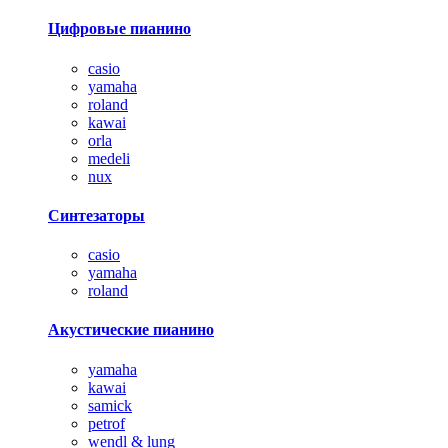
Цифровые пианино
casio
yamaha
roland
kawai
orla
medeli
nux
Синтезаторы
casio
yamaha
roland
Акустические пианино
yamaha
kawai
samick
petrof
wendl & lung