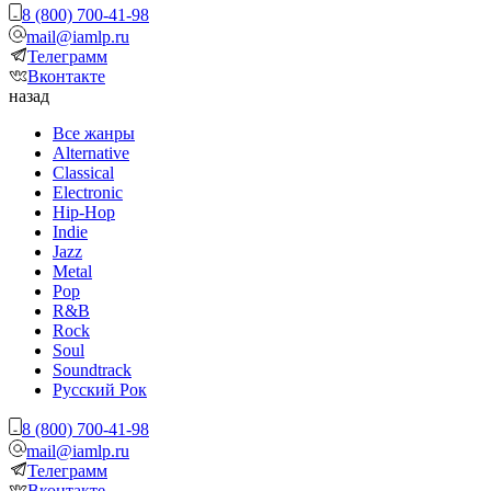
8 (800) 700-41-98
mail@iamlp.ru
Телеграмм
Вконтакте
назад
Все жанры
Alternative
Classical
Electronic
Hip-Hop
Indie
Jazz
Metal
Pop
R&B
Rock
Soul
Soundtrack
Русский Рок
8 (800) 700-41-98
mail@iamlp.ru
Телеграмм
Вконтакте