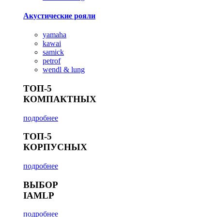
Акустические рояли
yamaha
kawai
samick
petrof
wendl & lung
ТОП-5
КОМПАКТНЫХ
подробнее
ТОП-5
КОРПУСНЫХ
подробнее
ВЫБОР
IAMLP
подробнее