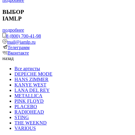
подробнее
ВЫБОР
IAMLP
подробнее
8 (800) 700-41-98
mail@iamlp.ru
Телеграмм
Вконтакте
назад
Все артисты
DEPECHE MODE
HANS ZIMMER
KANYE WEST
LANA DEL REY
METALLICA
PINK FLOYD
PLACEBO
RADIOHEAD
STING
THE WEEKND
VARIOUS