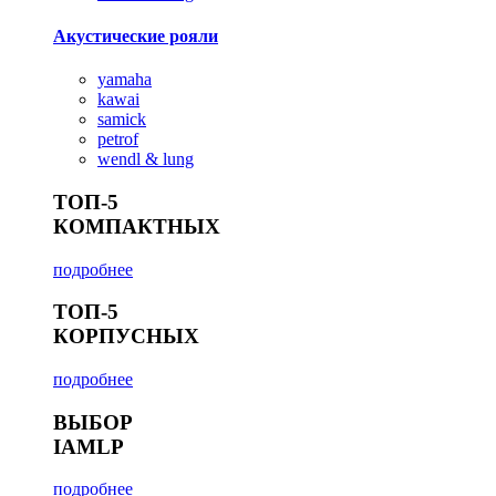
Акустические рояли
yamaha
kawai
samick
petrof
wendl & lung
ТОП-5
КОМПАКТНЫХ
подробнее
ТОП-5
КОРПУСНЫХ
подробнее
ВЫБОР
IAMLP
подробнее