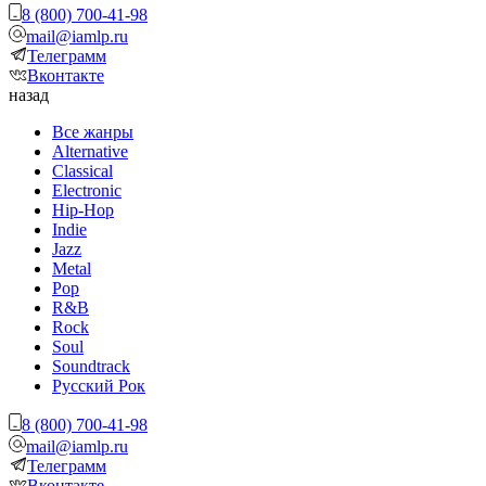
8 (800) 700-41-98
mail@iamlp.ru
Телеграмм
Вконтакте
назад
Все жанры
Alternative
Classical
Electronic
Hip-Hop
Indie
Jazz
Metal
Pop
R&B
Rock
Soul
Soundtrack
Русский Рок
8 (800) 700-41-98
mail@iamlp.ru
Телеграмм
Вконтакте