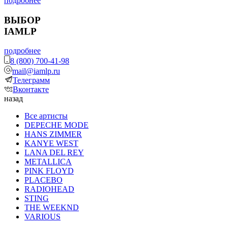
подробнее
ВЫБОР
IAMLP
подробнее
8 (800) 700-41-98
mail@iamlp.ru
Телеграмм
Вконтакте
назад
Все артисты
DEPECHE MODE
HANS ZIMMER
KANYE WEST
LANA DEL REY
METALLICA
PINK FLOYD
PLACEBO
RADIOHEAD
STING
THE WEEKND
VARIOUS