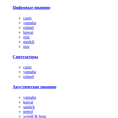
Цифровые пианино
casio
yamaha
roland
kawai
orla
medeli
nux
Синтезаторы
casio
yamaha
roland
Акустические пианино
yamaha
kawai
samick
petrof
wendl & lung