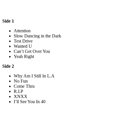
Side 1
Attention
Slow Dancing in the Dark
Test Drive
Wanted U
Can’t Get Over You
Yeah Right
Side 2
Why Am I Still In L.A
No Fun
Come Thru
R.I.P
XNXX
I’ll See You In 40