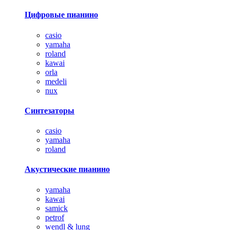
Цифровые пианино
casio
yamaha
roland
kawai
orla
medeli
nux
Синтезаторы
casio
yamaha
roland
Акустические пианино
yamaha
kawai
samick
petrof
wendl & lung