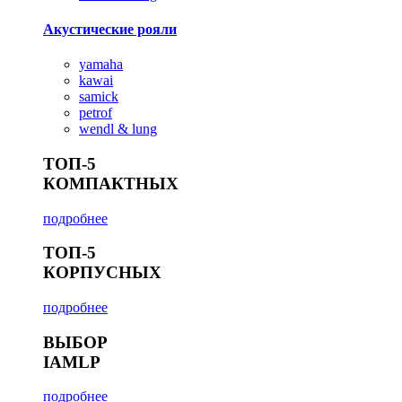
Акустические рояли
yamaha
kawai
samick
petrof
wendl & lung
ТОП-5
КОМПАКТНЫХ
подробнее
ТОП-5
КОРПУСНЫХ
подробнее
ВЫБОР
IAMLP
подробнее