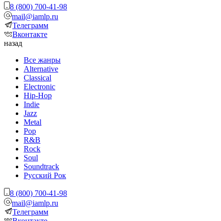
8 (800) 700-41-98
mail@iamlp.ru
Телеграмм
Вконтакте
назад
Все жанры
Alternative
Classical
Electronic
Hip-Hop
Indie
Jazz
Metal
Pop
R&B
Rock
Soul
Soundtrack
Русский Рок
8 (800) 700-41-98
mail@iamlp.ru
Телеграмм
Вконтакте