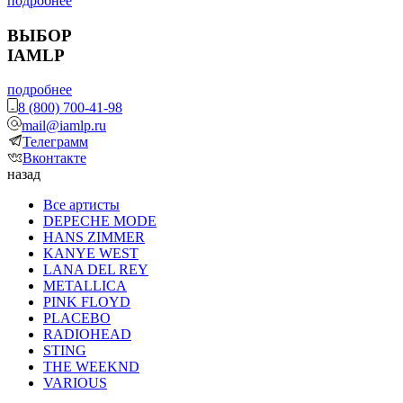
подробнее
ВЫБОР
IAMLP
подробнее
8 (800) 700-41-98
mail@iamlp.ru
Телеграмм
Вконтакте
назад
Все артисты
DEPECHE MODE
HANS ZIMMER
KANYE WEST
LANA DEL REY
METALLICA
PINK FLOYD
PLACEBO
RADIOHEAD
STING
THE WEEKND
VARIOUS