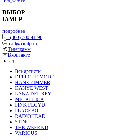
подробнее
ВЫБОР
IAMLP
подробнее
8 (800) 700-41-98
mail@iamlp.ru
Телеграмм
Вконтакте
назад
Все артисты
DEPECHE MODE
HANS ZIMMER
KANYE WEST
LANA DEL REY
METALLICA
PINK FLOYD
PLACEBO
RADIOHEAD
STING
THE WEEKND
VARIOUS