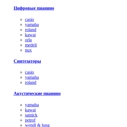
Цифровые пианино
casio
yamaha
roland
kawai
orla
medeli
nux
Синтезаторы
casio
yamaha
roland
Акустические пианино
yamaha
kawai
samick
petrof
wendl & lung