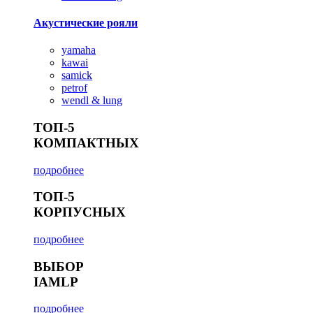
Акустические рояли
yamaha
kawai
samick
petrof
wendl & lung
ТОП-5
КОМПАКТНЫХ
подробнее
ТОП-5
КОРПУСНЫХ
подробнее
ВЫБОР
IAMLP
подробнее