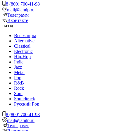
8 (800) 700-41-98
mail@iamlp.ru
Телеграмм
Вконтакте
назад
Все жанры
Alternative
Classical
Electronic
Hip-Hop
Indie
Jazz
Metal
Pop
R&B
Rock
Soul
Soundtrack
Русский Рок
8 (800) 700-41-98
mail@iamlp.ru
Телеграмм
Вконтакте