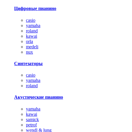
Цифровые пианино
casio
yamaha
roland
kawai
orla
medeli
nux
Синтезаторы
casio
yamaha
roland
Акустические пианино
yamaha
kawai
samick
petrof
wendl & lung