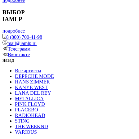
подробнее
ВЫБОР
IAMLP
подробнее
8 (800) 700-41-98
mail@iamlp.ru
Телеграмм
Вконтакте
назад
Все артисты
DEPECHE MODE
HANS ZIMMER
KANYE WEST
LANA DEL REY
METALLICA
PINK FLOYD
PLACEBO
RADIOHEAD
STING
THE WEEKND
VARIOUS