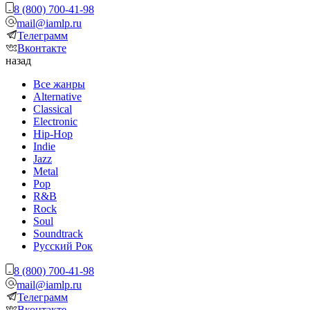
8 (800) 700-41-98
mail@iamlp.ru
Телеграмм
Вконтакте
назад
Все жанры
Alternative
Classical
Electronic
Hip-Hop
Indie
Jazz
Metal
Pop
R&B
Rock
Soul
Soundtrack
Русский Рок
8 (800) 700-41-98
mail@iamlp.ru
Телеграмм
Вконтакте