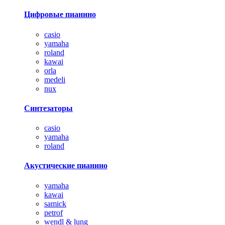
Цифровые пианино
casio
yamaha
roland
kawai
orla
medeli
nux
Синтезаторы
casio
yamaha
roland
Акустические пианино
yamaha
kawai
samick
petrof
wendl & lung