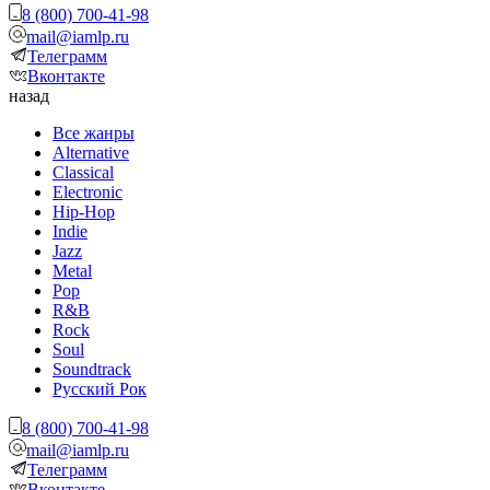
8 (800) 700-41-98
mail@iamlp.ru
Телеграмм
Вконтакте
назад
Все жанры
Alternative
Classical
Electronic
Hip-Hop
Indie
Jazz
Metal
Pop
R&B
Rock
Soul
Soundtrack
Русский Рок
8 (800) 700-41-98
mail@iamlp.ru
Телеграмм
Вконтакте