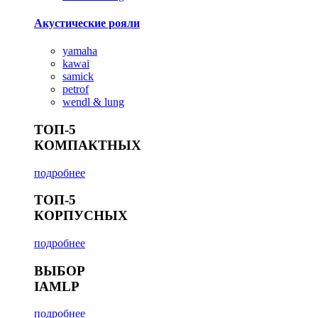
Акустические рояли
yamaha
kawai
samick
petrof
wendl & lung
ТОП-5
КОМПАКТНЫХ
подробнее
ТОП-5
КОРПУСНЫХ
подробнее
ВЫБОР
IAMLP
подробнее