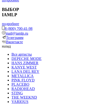
подробнее
ВЫБОР
IAMLP
подробнее
8 (800) 700-41-98
mail@iamlp.ru
Телеграмм
Вконтакте
назад
Все артисты
DEPECHE MODE
HANS ZIMMER
KANYE WEST
LANA DEL REY
METALLICA
PINK FLOYD
PLACEBO
RADIOHEAD
STING
THE WEEKND
VARIOUS