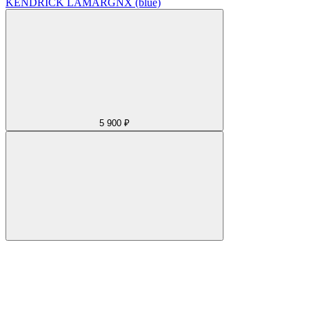
KENDRICK LAMAR
GNX (blue)
5 900 ₽