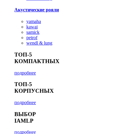
Акустические рояли
yamaha
kawai
samick
petrof
wendl & lung
ТОП-5
КОМПАКТНЫХ
подробнее
ТОП-5
КОРПУСНЫХ
подробнее
ВЫБОР
IAMLP
подробнее