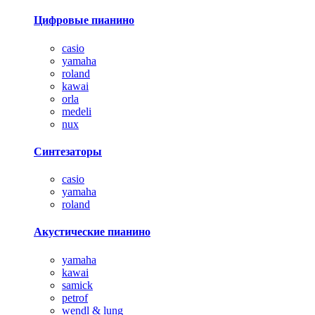
Цифровые пианино
casio
yamaha
roland
kawai
orla
medeli
nux
Синтезаторы
casio
yamaha
roland
Акустические пианино
yamaha
kawai
samick
petrof
wendl & lung