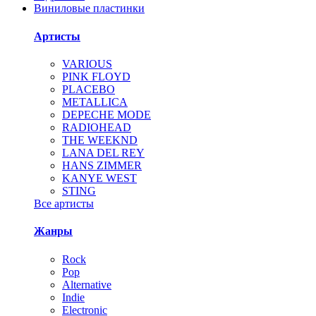
Виниловые пластинки
Артисты
VARIOUS
PINK FLOYD
PLACEBO
METALLICA
DEPECHE MODE
RADIOHEAD
THE WEEKND
LANA DEL REY
HANS ZIMMER
KANYE WEST
STING
Все артисты
Жанры
Rock
Pop
Alternative
Indie
Electronic