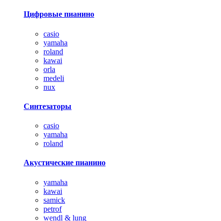
Цифровые пианино
casio
yamaha
roland
kawai
orla
medeli
nux
Синтезаторы
casio
yamaha
roland
Акустические пианино
yamaha
kawai
samick
petrof
wendl & lung