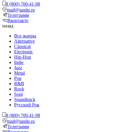
8 (800) 700-41-98
mail@iamlp.ru
Телеграмм
Вконтакте
назад
Все жанры
Alternative
Classical
Electronic
Hip-Hop
Indie
Jazz
Metal
Pop
R&B
Rock
Soul
Soundtrack
Русский Рок
8 (800) 700-41-98
mail@iamlp.ru
Телеграмм
Вконтакте