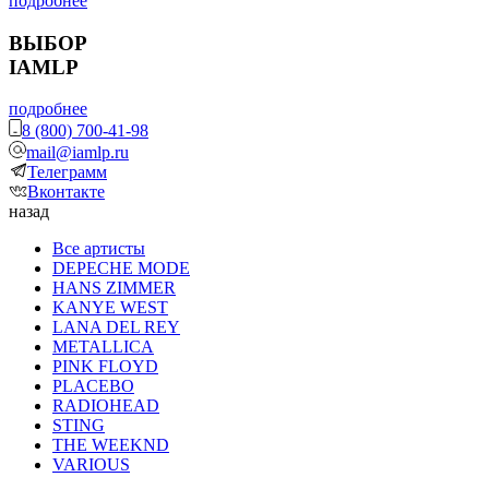
подробнее
ВЫБОР
IAMLP
подробнее
8 (800) 700-41-98
mail@iamlp.ru
Телеграмм
Вконтакте
назад
Все артисты
DEPECHE MODE
HANS ZIMMER
KANYE WEST
LANA DEL REY
METALLICA
PINK FLOYD
PLACEBO
RADIOHEAD
STING
THE WEEKND
VARIOUS