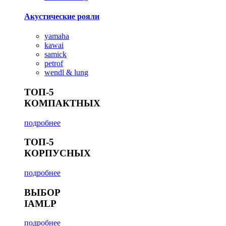
Акустические рояли
yamaha
kawai
samick
petrof
wendl & lung
ТОП-5
КОМПАКТНЫХ
подробнее
ТОП-5
КОРПУСНЫХ
подробнее
ВЫБОР
IAMLP
подробнее