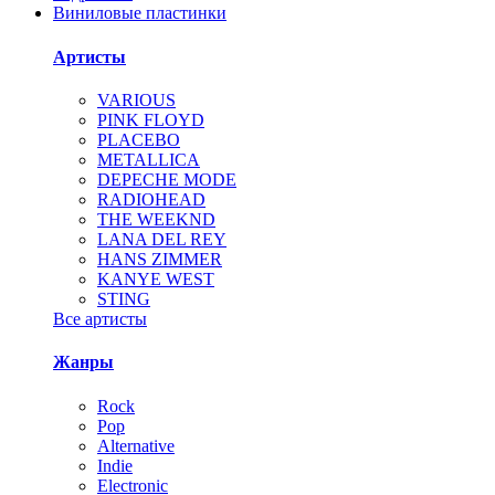
Виниловые пластинки
Артисты
VARIOUS
PINK FLOYD
PLACEBO
METALLICA
DEPECHE MODE
RADIOHEAD
THE WEEKND
LANA DEL REY
HANS ZIMMER
KANYE WEST
STING
Все артисты
Жанры
Rock
Pop
Alternative
Indie
Electronic