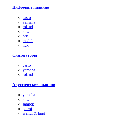
Цифровые пианино
casio
yamaha
roland
kawai
orla
medeli
nux
Синтезаторы
casio
yamaha
roland
Акустические пианино
yamaha
kawai
samick
petrof
wendl & lung