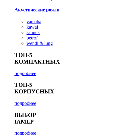
Акустические рояли
yamaha
kawai
samick
petrof
wendl & lung
ТОП-5
КОМПАКТНЫХ
подробнее
ТОП-5
КОРПУСНЫХ
подробнее
ВЫБОР
IAMLP
подробнее