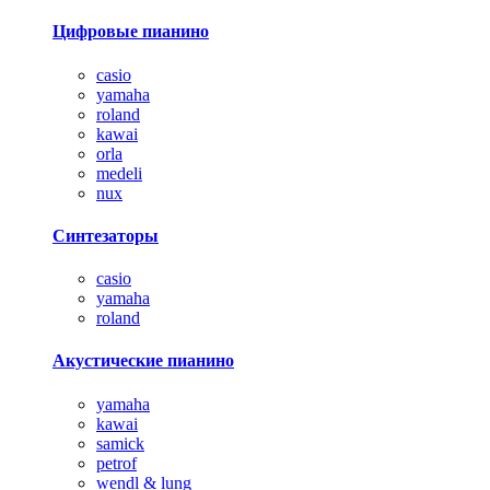
Цифровые пианино
casio
yamaha
roland
kawai
orla
medeli
nux
Синтезаторы
casio
yamaha
roland
Акустические пианино
yamaha
kawai
samick
petrof
wendl & lung