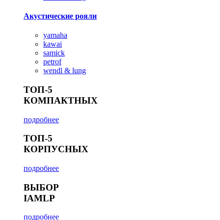
Акустические рояли
yamaha
kawai
samick
petrof
wendl & lung
ТОП-5
КОМПАКТНЫХ
подробнее
ТОП-5
КОРПУСНЫХ
подробнее
ВЫБОР
IAMLP
подробнее