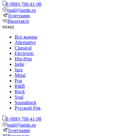
8 (800) 700-41-98
mail@iamlp.ru
Телеграмм
Вконтакте
назад
Все жанры
Alternative
Classical
Electronic
Hip-Hop
Indie
Jazz
Metal
Pop
R&B
Rock
Soul
Soundtrack
Русский Рок
8 (800) 700-41-98
mail@iamlp.ru
Телеграмм
Вконтакте