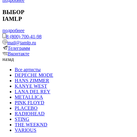
подробнее
ВЫБОР
IAMLP
подробнее
8 (800) 700-41-98
mail@iamlp.ru
Телеграмм
Вконтакте
назад
Все артисты
DEPECHE MODE
HANS ZIMMER
KANYE WEST
LANA DEL REY
METALLICA
PINK FLOYD
PLACEBO
RADIOHEAD
STING
THE WEEKND
VARIOUS