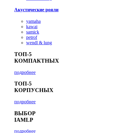
Акустические рояли
yamaha
kawai
samick
petrof
wendl & lung
ТОП-5
КОМПАКТНЫХ
подробнее
ТОП-5
КОРПУСНЫХ
подробнее
ВЫБОР
IAMLP
подробнее