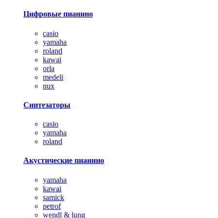
Цифровые пианино
casio
yamaha
roland
kawai
orla
medeli
nux
Синтезаторы
casio
yamaha
roland
Акустические пианино
yamaha
kawai
samick
petrof
wendl & lung