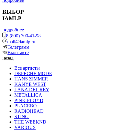
подробнее
ВЫБОР
IAMLP
подробнее
8 (800) 700-41-98
mail@iamlp.ru
Телеграмм
Вконтакте
назад
Все артисты
DEPECHE MODE
HANS ZIMMER
KANYE WEST
LANA DEL REY
METALLICA
PINK FLOYD
PLACEBO
RADIOHEAD
STING
THE WEEKND
VARIOUS