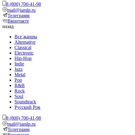
8 (800) 700-41-98
mail@iamlp.ru
Телеграмм
Вконтакте
назад
Все жанры
Alternative
Classical
Electronic
Hip-Hop
Indie
Jazz
Metal
Pop
R&B
Rock
Soul
Soundtrack
Русский Рок
8 (800) 700-41-98
mail@iamlp.ru
Телеграмм
Вконтакте