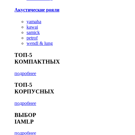
Акустические рояли
yamaha
kawai
samick
petrof
wendl & lung
ТОП-5
КОМПАКТНЫХ
подробнее
ТОП-5
КОРПУСНЫХ
подробнее
ВЫБОР
IAMLP
подробнее