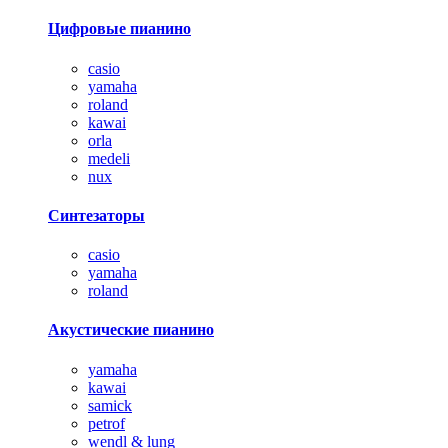
Цифровые пианино
casio
yamaha
roland
kawai
orla
medeli
nux
Синтезаторы
casio
yamaha
roland
Акустические пианино
yamaha
kawai
samick
petrof
wendl & lung