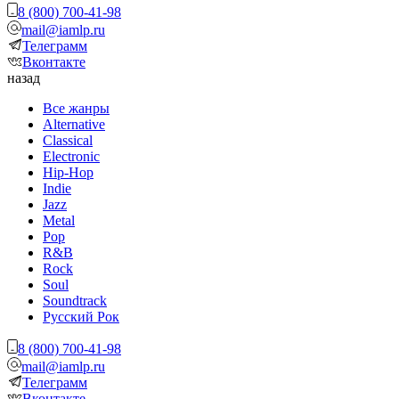
8 (800) 700-41-98
mail@iamlp.ru
Телеграмм
Вконтакте
назад
Все жанры
Alternative
Classical
Electronic
Hip-Hop
Indie
Jazz
Metal
Pop
R&B
Rock
Soul
Soundtrack
Русский Рок
8 (800) 700-41-98
mail@iamlp.ru
Телеграмм
Вконтакте