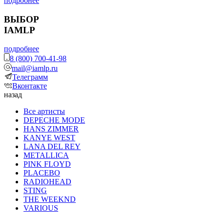
подробнее
ВЫБОР
IAMLP
подробнее
8 (800) 700-41-98
mail@iamlp.ru
Телеграмм
Вконтакте
назад
Все артисты
DEPECHE MODE
HANS ZIMMER
KANYE WEST
LANA DEL REY
METALLICA
PINK FLOYD
PLACEBO
RADIOHEAD
STING
THE WEEKND
VARIOUS