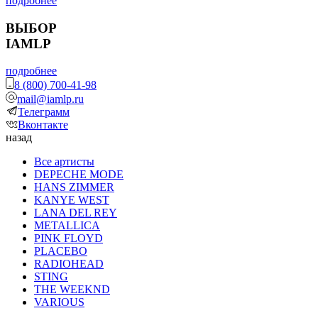
подробнее
ВЫБОР
IAMLP
подробнее
8 (800) 700-41-98
mail@iamlp.ru
Телеграмм
Вконтакте
назад
Все артисты
DEPECHE MODE
HANS ZIMMER
KANYE WEST
LANA DEL REY
METALLICA
PINK FLOYD
PLACEBO
RADIOHEAD
STING
THE WEEKND
VARIOUS