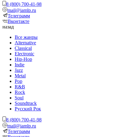
8 (800) 700-41-98
mail@iamlp.ru
Телеграмм
Вконтакте
назад
Все жанры
Alternative
Classical
Electronic
Hip-Hop
Indie
Jazz
Metal
Pop
R&B
Rock
Soul
Soundtrack
Русский Рок
8 (800) 700-41-98
mail@iamlp.ru
Телеграмм
Вконтакте