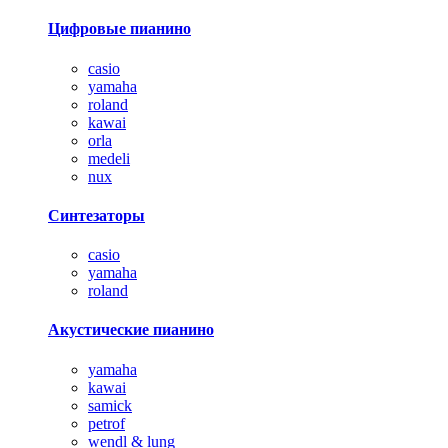
Цифровые пианино
casio
yamaha
roland
kawai
orla
medeli
nux
Синтезаторы
casio
yamaha
roland
Акустические пианино
yamaha
kawai
samick
petrof
wendl & lung