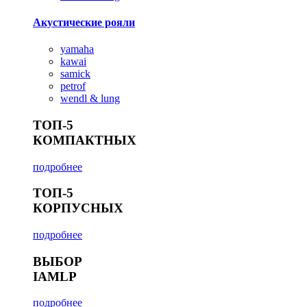
Акустические рояли
yamaha
kawai
samick
petrof
wendl & lung
ТОП-5
КОМПАКТНЫХ
подробнее
ТОП-5
КОРПУСНЫХ
подробнее
ВЫБОР
IAMLP
подробнее