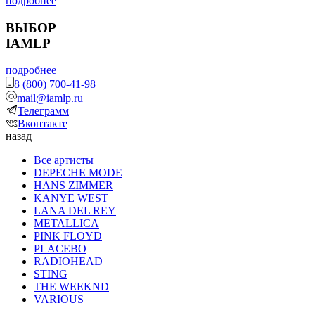
подробнее
ВЫБОР
IAMLP
подробнее
8 (800) 700-41-98
mail@iamlp.ru
Телеграмм
Вконтакте
назад
Все артисты
DEPECHE MODE
HANS ZIMMER
KANYE WEST
LANA DEL REY
METALLICA
PINK FLOYD
PLACEBO
RADIOHEAD
STING
THE WEEKND
VARIOUS