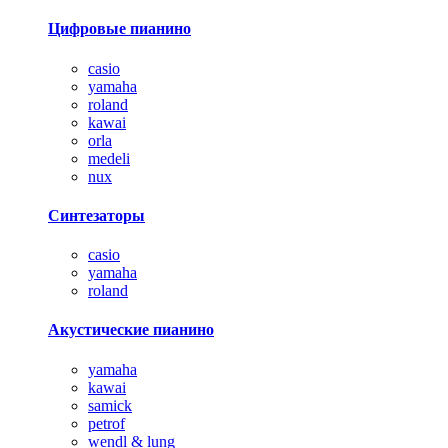
Цифровые пианино
casio
yamaha
roland
kawai
orla
medeli
nux
Синтезаторы
casio
yamaha
roland
Акустические пианино
yamaha
kawai
samick
petrof
wendl & lung