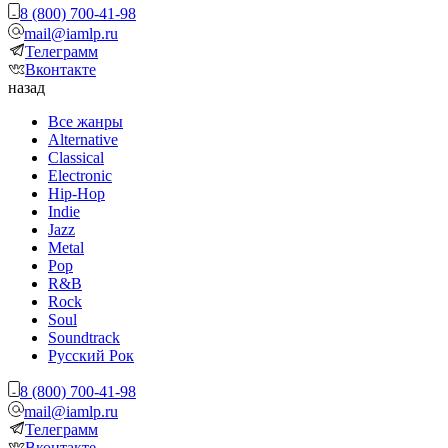
8 (800) 700-41-98
mail@iamlp.ru
Телеграмм
Вконтакте
назад
Все жанры
Alternative
Classical
Electronic
Hip-Hop
Indie
Jazz
Metal
Pop
R&B
Rock
Soul
Soundtrack
Русский Рок
8 (800) 700-41-98
mail@iamlp.ru
Телеграмм
Вконтакте