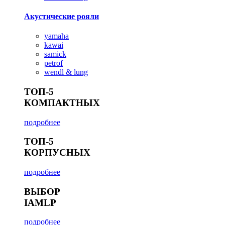
Акустические рояли
yamaha
kawai
samick
petrof
wendl & lung
ТОП-5
КОМПАКТНЫХ
подробнее
ТОП-5
КОРПУСНЫХ
подробнее
ВЫБОР
IAMLP
подробнее