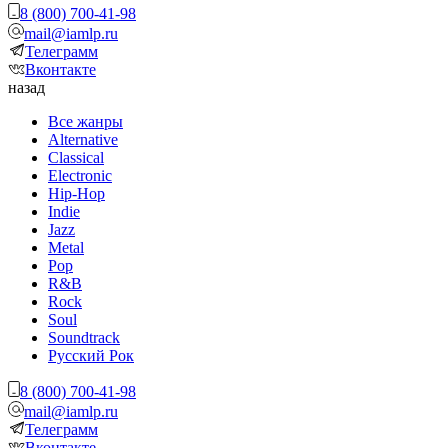
8 (800) 700-41-98
mail@iamlp.ru
Телеграмм
Вконтакте
назад
Все жанры
Alternative
Classical
Electronic
Hip-Hop
Indie
Jazz
Metal
Pop
R&B
Rock
Soul
Soundtrack
Русский Рок
8 (800) 700-41-98
mail@iamlp.ru
Телеграмм
Вконтакте