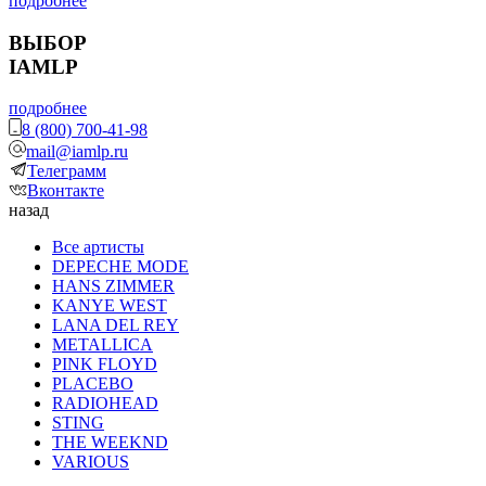
подробнее
ВЫБОР
IAMLP
подробнее
8 (800) 700-41-98
mail@iamlp.ru
Телеграмм
Вконтакте
назад
Все артисты
DEPECHE MODE
HANS ZIMMER
KANYE WEST
LANA DEL REY
METALLICA
PINK FLOYD
PLACEBO
RADIOHEAD
STING
THE WEEKND
VARIOUS