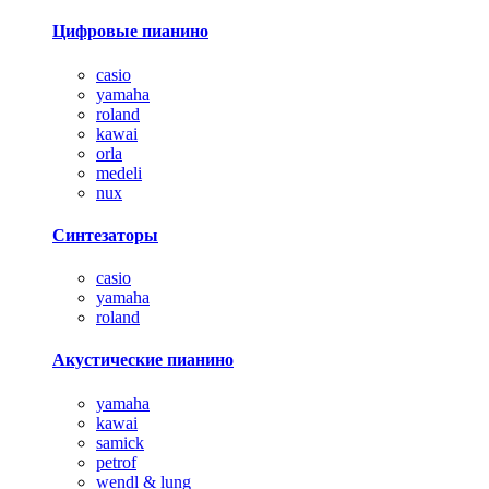
Цифровые пианино
casio
yamaha
roland
kawai
orla
medeli
nux
Синтезаторы
casio
yamaha
roland
Акустические пианино
yamaha
kawai
samick
petrof
wendl & lung