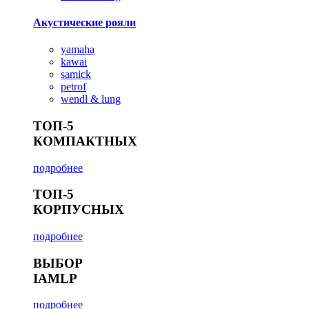
Акустические рояли
yamaha
kawai
samick
petrof
wendl & lung
ТОП-5
КОМПАКТНЫХ
подробнее
ТОП-5
КОРПУСНЫХ
подробнее
ВЫБОР
IAMLP
подробнее