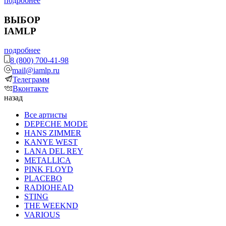
подробнее
ВЫБОР
IAMLP
подробнее
8 (800) 700-41-98
mail@iamlp.ru
Телеграмм
Вконтакте
назад
Все артисты
DEPECHE MODE
HANS ZIMMER
KANYE WEST
LANA DEL REY
METALLICA
PINK FLOYD
PLACEBO
RADIOHEAD
STING
THE WEEKND
VARIOUS