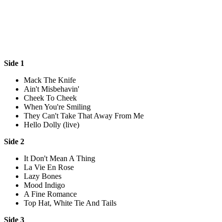
Side 1
Mack The Knife
Ain't Misbehavin'
Cheek To Cheek
When You're Smiling
They Can't Take That Away From Me
Hello Dolly (live)
Side 2
It Don't Mean A Thing
La Vie En Rose
Lazy Bones
Mood Indigo
A Fine Romance
Top Hat, White Tie And Tails
Side 3