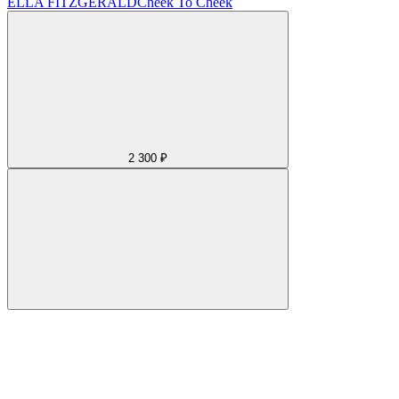
ELLA FITZGERALD
Cheek To Cheek
2 300 ₽