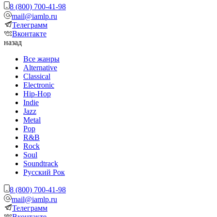
8 (800) 700-41-98
mail@iamlp.ru
Телеграмм
Вконтакте
назад
Все жанры
Alternative
Classical
Electronic
Hip-Hop
Indie
Jazz
Metal
Pop
R&B
Rock
Soul
Soundtrack
Русский Рок
8 (800) 700-41-98
mail@iamlp.ru
Телеграмм
Вконтакте