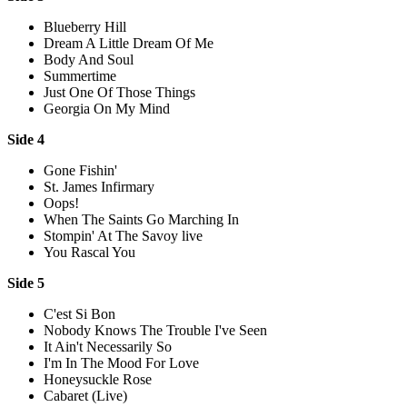
Blueberry Hill
Dream A Little Dream Of Me
Body And Soul
Summertime
Just One Of Those Things
Georgia On My Mind
Side 4
Gone Fishin'
St. James Infirmary
Oops!
When The Saints Go Marching In
Stompin' At The Savoy live
You Rascal You
Side 5
C'est Si Bon
Nobody Knows The Trouble I've Seen
It Ain't Necessarily So
I'm In The Mood For Love
Honeysuckle Rose
Cabaret (Live)