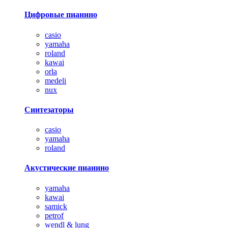
Цифровые пианино
casio
yamaha
roland
kawai
orla
medeli
nux
Синтезаторы
casio
yamaha
roland
Акустические пианино
yamaha
kawai
samick
petrof
wendl & lung