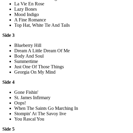
La Vie En Rose
Lazy Bones
Mood Indigo
A Fine Romance
Top Hat, White Tie And Tails
Side 3
Blueberry Hill
Dream A Little Dream Of Me
Body And Soul
Summertime
Just One Of Those Things
Georgia On My Mind
Side 4
Gone Fishin'
St. James Infirmary
Oops!
When The Saints Go Marching In
Stompin' At The Savoy live
You Rascal You
Side 5