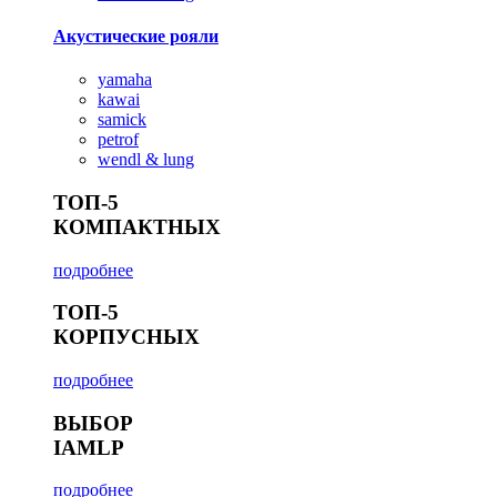
Акустические рояли
yamaha
kawai
samick
petrof
wendl & lung
ТОП-5
КОМПАКТНЫХ
подробнее
ТОП-5
КОРПУСНЫХ
подробнее
ВЫБОР
IAMLP
подробнее