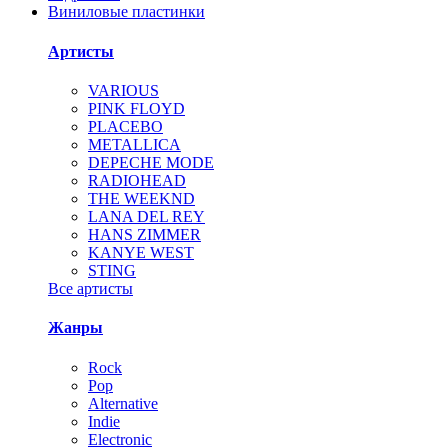
Виниловые пластинки
Артисты
VARIOUS
PINK FLOYD
PLACEBO
METALLICA
DEPECHE MODE
RADIOHEAD
THE WEEKND
LANA DEL REY
HANS ZIMMER
KANYE WEST
STING
Все артисты
Жанры
Rock
Pop
Alternative
Indie
Electronic