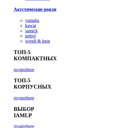
Акустические рояли
yamaha
kawai
samick
petrof
wendl & lung
ТОП-5
КОМПАКТНЫХ
подробнее
ТОП-5
КОРПУСНЫХ
подробнее
ВЫБОР
IAMLP
подробнее