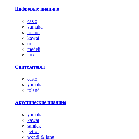
Цифровые пианино
casio
yamaha
roland
kawai
orla
medeli
nux
Синтезаторы
casio
yamaha
roland
Акустические пианино
yamaha
kawai
samick
petrof
wendl & lung