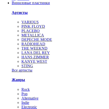
Виниловые пластинки
Артисты
VARIOUS
PINK FLOYD
PLACEBO
METALLICA
DEPECHE MODE
RADIOHEAD
THE WEEKND
LANA DEL REY
HANS ZIMMER
KANYE WEST
STING
Все артисты
Жанры
Rock
Pop
Alternative
Indie
Electronic