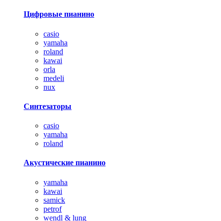
Цифровые пианино
casio
yamaha
roland
kawai
orla
medeli
nux
Синтезаторы
casio
yamaha
roland
Акустические пианино
yamaha
kawai
samick
petrof
wendl & lung