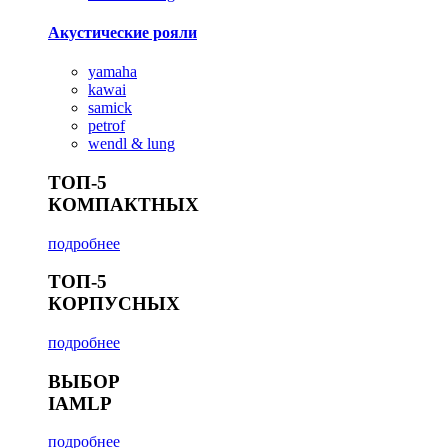
Акустические рояли
yamaha
kawai
samick
petrof
wendl & lung
ТОП-5
КОМПАКТНЫХ
подробнее
ТОП-5
КОРПУСНЫХ
подробнее
ВЫБОР
IAMLP
подробнее