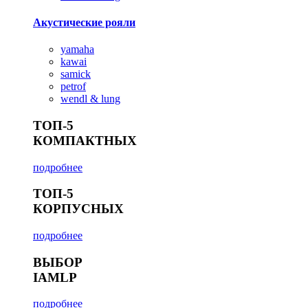
Акустические рояли
yamaha
kawai
samick
petrof
wendl & lung
ТОП-5
КОМПАКТНЫХ
подробнее
ТОП-5
КОРПУСНЫХ
подробнее
ВЫБОР
IAMLP
подробнее