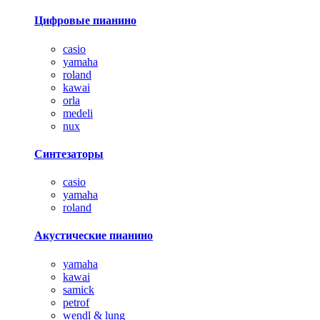
Цифровые пианино
casio
yamaha
roland
kawai
orla
medeli
nux
Синтезаторы
casio
yamaha
roland
Акустические пианино
yamaha
kawai
samick
petrof
wendl & lung