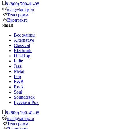
8 (800) 700-41-98
mail@iamlp.ru
Телеграмм
Вконтакте
назад
Все жанры
Alternative
Classical
Electronic
Hip-Hop
Indie
Jazz
Metal
Pop
R&B
Rock
Soul
Soundtrack
Русский Рок
8 (800) 700-41-98
mail@iamlp.ru
Телеграмм
Вконтакте