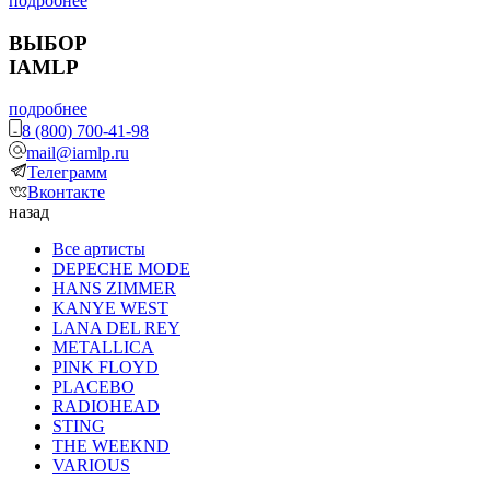
подробнее
ВЫБОР
IAMLP
подробнее
8 (800) 700-41-98
mail@iamlp.ru
Телеграмм
Вконтакте
назад
Все артисты
DEPECHE MODE
HANS ZIMMER
KANYE WEST
LANA DEL REY
METALLICA
PINK FLOYD
PLACEBO
RADIOHEAD
STING
THE WEEKND
VARIOUS