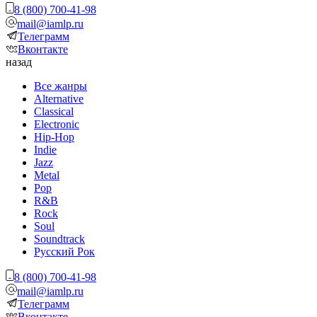
8 (800) 700-41-98
mail@iamlp.ru
Телеграмм
Вконтакте
назад
Все жанры
Alternative
Classical
Electronic
Hip-Hop
Indie
Jazz
Metal
Pop
R&B
Rock
Soul
Soundtrack
Русский Рок
8 (800) 700-41-98
mail@iamlp.ru
Телеграмм
Вконтакте