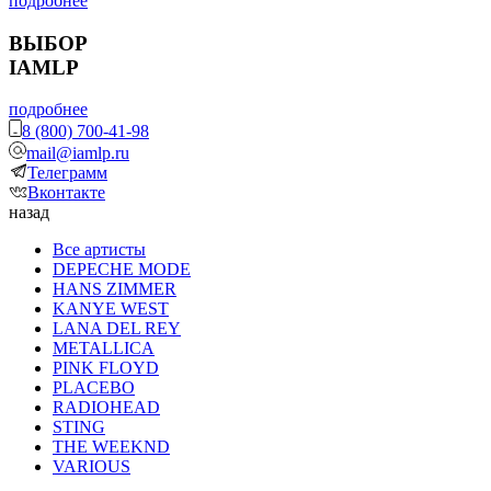
подробнее
ВЫБОР
IAMLP
подробнее
8 (800) 700-41-98
mail@iamlp.ru
Телеграмм
Вконтакте
назад
Все артисты
DEPECHE MODE
HANS ZIMMER
KANYE WEST
LANA DEL REY
METALLICA
PINK FLOYD
PLACEBO
RADIOHEAD
STING
THE WEEKND
VARIOUS