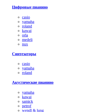
Цифровые пианино
casio
yamaha
roland
kawai
orla
medeli
nux
Синтезаторы
casio
yamaha
roland
Акустические пианино
yamaha
kawai
samick
petrof
wendl & lung