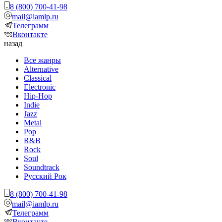
8 (800) 700-41-98
mail@iamlp.ru
Телеграмм
Вконтакте
назад
Все жанры
Alternative
Classical
Electronic
Hip-Hop
Indie
Jazz
Metal
Pop
R&B
Rock
Soul
Soundtrack
Русский Рок
8 (800) 700-41-98
mail@iamlp.ru
Телеграмм
Вконтакте