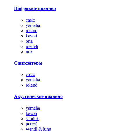
Цифровые пианино
casio
yamaha
roland
kawai
orla
medeli
nux
Синтезаторы
casio
yamaha
roland
Акустические пианино
yamaha
kawai
samick
petrof
wendl & lung