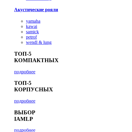
Акустические рояли
yamaha
kawai
samick
petrof
wendl & lung
ТОП-5
КОМПАКТНЫХ
подробнее
ТОП-5
КОРПУСНЫХ
подробнее
ВЫБОР
IAMLP
подробнее