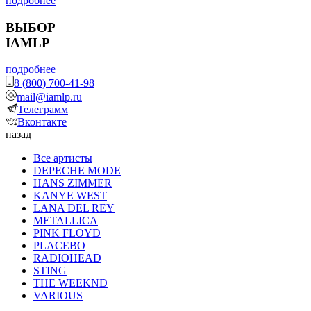
подробнее
ВЫБОР
IAMLP
подробнее
8 (800) 700-41-98
mail@iamlp.ru
Телеграмм
Вконтакте
назад
Все артисты
DEPECHE MODE
HANS ZIMMER
KANYE WEST
LANA DEL REY
METALLICA
PINK FLOYD
PLACEBO
RADIOHEAD
STING
THE WEEKND
VARIOUS