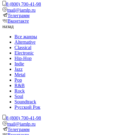
8 (800) 700-41-98
mail@iamlp.ru
Телеграмм
Вконтакте
назад
Все жанры
Alternative
Classical
Electronic
Hip-Hop
Indie
Jazz
Metal
Pop
R&B
Rock
Soul
Soundtrack
Русский Рок
8 (800) 700-41-98
mail@iamlp.ru
Телеграмм
Вконтакте