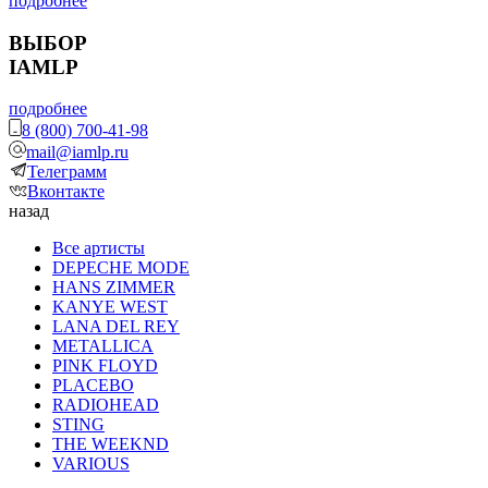
подробнее
ВЫБОР
IAMLP
подробнее
8 (800) 700-41-98
mail@iamlp.ru
Телеграмм
Вконтакте
назад
Все артисты
DEPECHE MODE
HANS ZIMMER
KANYE WEST
LANA DEL REY
METALLICA
PINK FLOYD
PLACEBO
RADIOHEAD
STING
THE WEEKND
VARIOUS