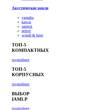
Акустические рояли
yamaha
kawai
samick
petrof
wendl & lung
ТОП-5
КОМПАКТНЫХ
подробнее
ТОП-5
КОРПУСНЫХ
подробнее
ВЫБОР
IAMLP
подробнее