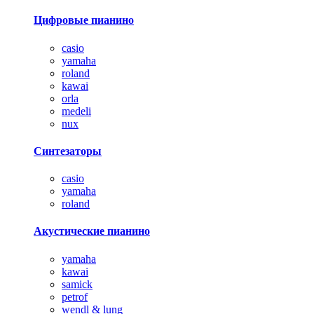
Цифровые пианино
casio
yamaha
roland
kawai
orla
medeli
nux
Синтезаторы
casio
yamaha
roland
Акустические пианино
yamaha
kawai
samick
petrof
wendl & lung