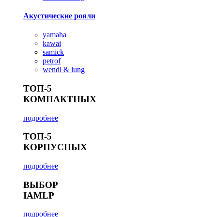
Акустические рояли
yamaha
kawai
samick
petrof
wendl & lung
ТОП-5
КОМПАКТНЫХ
подробнее
ТОП-5
КОРПУСНЫХ
подробнее
ВЫБОР
IAMLP
подробнее