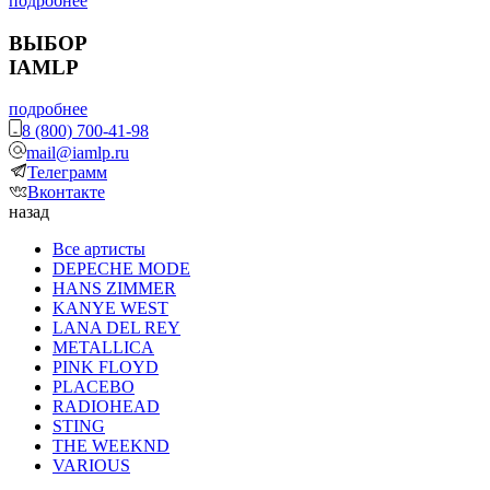
подробнее
ВЫБОР
IAMLP
подробнее
8 (800) 700-41-98
mail@iamlp.ru
Телеграмм
Вконтакте
назад
Все артисты
DEPECHE MODE
HANS ZIMMER
KANYE WEST
LANA DEL REY
METALLICA
PINK FLOYD
PLACEBO
RADIOHEAD
STING
THE WEEKND
VARIOUS