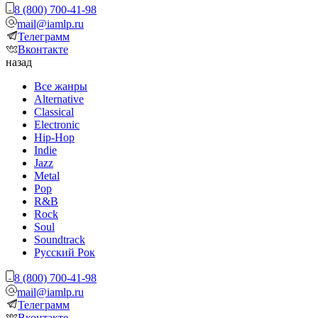
8 (800) 700-41-98
mail@iamlp.ru
Телеграмм
Вконтакте
назад
Все жанры
Alternative
Classical
Electronic
Hip-Hop
Indie
Jazz
Metal
Pop
R&B
Rock
Soul
Soundtrack
Русский Рок
8 (800) 700-41-98
mail@iamlp.ru
Телеграмм
Вконтакте