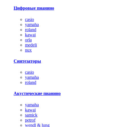
Цифровые пианино
casio
yamaha
roland
kawai
orla
medeli
nux
Синтезаторы
casio
yamaha
roland
Акустические пианино
yamaha
kawai
samick
petrof
wendl & lung