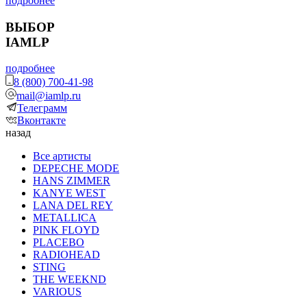
подробнее
ВЫБОР
IAMLP
подробнее
8 (800) 700-41-98
mail@iamlp.ru
Телеграмм
Вконтакте
назад
Все артисты
DEPECHE MODE
HANS ZIMMER
KANYE WEST
LANA DEL REY
METALLICA
PINK FLOYD
PLACEBO
RADIOHEAD
STING
THE WEEKND
VARIOUS