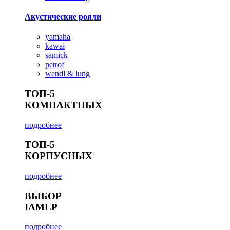
Акустические рояли
yamaha
kawai
samick
petrof
wendl & lung
ТОП-5
КОМПАКТНЫХ
подробнее
ТОП-5
КОРПУСНЫХ
подробнее
ВЫБОР
IAMLP
подробнее