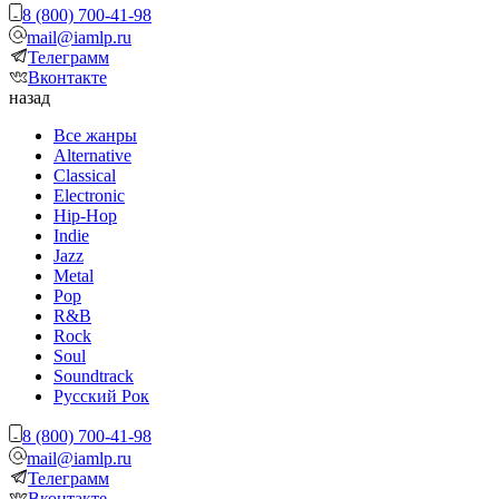
8 (800) 700-41-98
mail@iamlp.ru
Телеграмм
Вконтакте
назад
Все жанры
Alternative
Classical
Electronic
Hip-Hop
Indie
Jazz
Metal
Pop
R&B
Rock
Soul
Soundtrack
Русский Рок
8 (800) 700-41-98
mail@iamlp.ru
Телеграмм
Вконтакте