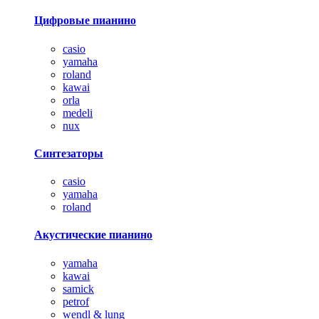
Цифровые пианино
casio
yamaha
roland
kawai
orla
medeli
nux
Синтезаторы
casio
yamaha
roland
Акустические пианино
yamaha
kawai
samick
petrof
wendl & lung