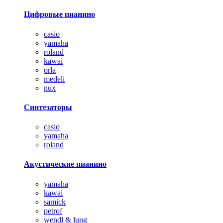
Цифровые пианино
casio
yamaha
roland
kawai
orla
medeli
nux
Синтезаторы
casio
yamaha
roland
Акустические пианино
yamaha
kawai
samick
petrof
wendl & lung