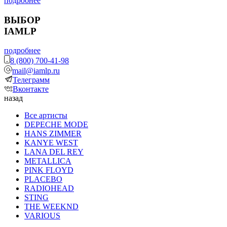
подробнее
ВЫБОР
IAMLP
подробнее
8 (800) 700-41-98
mail@iamlp.ru
Телеграмм
Вконтакте
назад
Все артисты
DEPECHE MODE
HANS ZIMMER
KANYE WEST
LANA DEL REY
METALLICA
PINK FLOYD
PLACEBO
RADIOHEAD
STING
THE WEEKND
VARIOUS