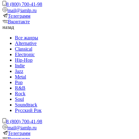
8 (800) 700-41-98
mail@iamlp.ru
Телеграмм
Вконтакте
назад
Все жанры
Alternative
Classical
Electronic
Hip-Hop
Indie
Jazz
Metal
Pop
R&B
Rock
Soul
Soundtrack
Русский Рок
8 (800) 700-41-98
mail@iamlp.ru
Телеграмм
Вконтакте