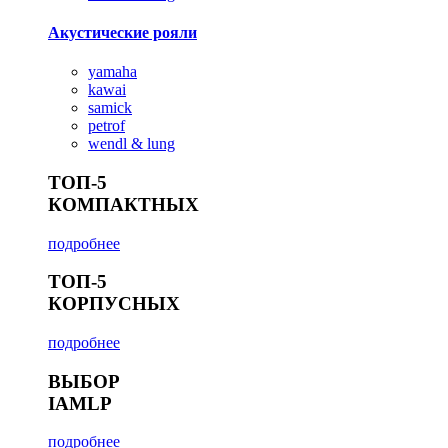
Акустические рояли
yamaha
kawai
samick
petrof
wendl & lung
ТОП-5
КОМПАКТНЫХ
подробнее
ТОП-5
КОРПУСНЫХ
подробнее
ВЫБОР
IAMLP
подробнее