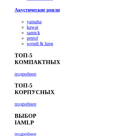
Акустические рояли
yamaha
kawai
samick
petrof
wendl & lung
ТОП-5
КОМПАКТНЫХ
подробнее
ТОП-5
КОРПУСНЫХ
подробнее
ВЫБОР
IAMLP
подробнее