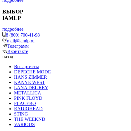
подробнее
ВЫБОР
IAMLP
подробнее
8 (800) 700-41-98
mail@iamlp.ru
Телеграмм
Вконтакте
назад
Все артисты
DEPECHE MODE
HANS ZIMMER
KANYE WEST
LANA DEL REY
METALLICA
PINK FLOYD
PLACEBO
RADIOHEAD
STING
THE WEEKND
VARIOUS