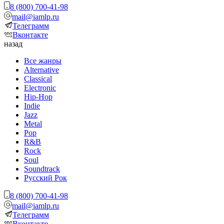
8 (800) 700-41-98
mail@iamlp.ru
Телеграмм
Вконтакте
назад
Все жанры
Alternative
Classical
Electronic
Hip-Hop
Indie
Jazz
Metal
Pop
R&B
Rock
Soul
Soundtrack
Русский Рок
8 (800) 700-41-98
mail@iamlp.ru
Телеграмм
Вконтакте