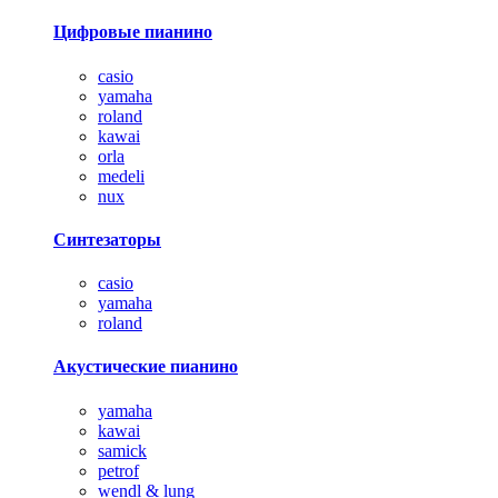
Цифровые пианино
casio
yamaha
roland
kawai
orla
medeli
nux
Синтезаторы
casio
yamaha
roland
Акустические пианино
yamaha
kawai
samick
petrof
wendl & lung