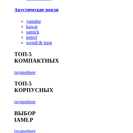
Акустические рояли
yamaha
kawai
samick
petrof
wendl & lung
ТОП-5
КОМПАКТНЫХ
подробнее
ТОП-5
КОРПУСНЫХ
подробнее
ВЫБОР
IAMLP
подробнее