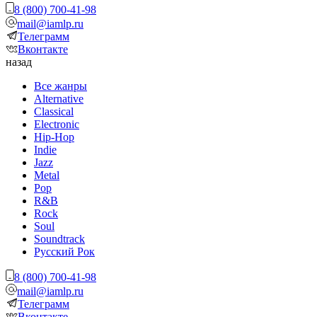
8 (800) 700-41-98
mail@iamlp.ru
Телеграмм
Вконтакте
назад
Все жанры
Alternative
Classical
Electronic
Hip-Hop
Indie
Jazz
Metal
Pop
R&B
Rock
Soul
Soundtrack
Русский Рок
8 (800) 700-41-98
mail@iamlp.ru
Телеграмм
Вконтакте