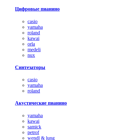
Цифровые пианино
casio
yamaha
roland
kawai
orla
medeli
nux
Синтезаторы
casio
yamaha
roland
Акустические пианино
yamaha
kawai
samick
petrof
wendl & lung