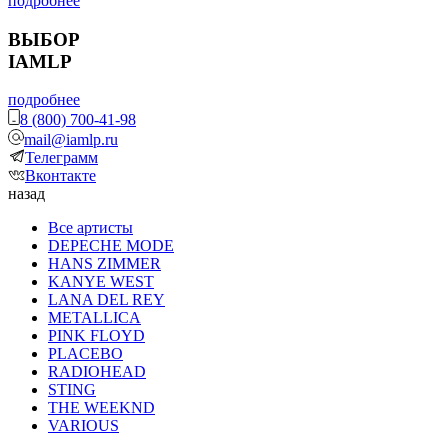
подробнее
ВЫБОР
IAMLP
подробнее
8 (800) 700-41-98
mail@iamlp.ru
Телеграмм
Вконтакте
назад
Все артисты
DEPECHE MODE
HANS ZIMMER
KANYE WEST
LANA DEL REY
METALLICA
PINK FLOYD
PLACEBO
RADIOHEAD
STING
THE WEEKND
VARIOUS