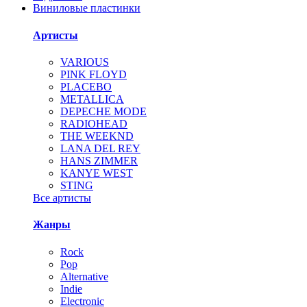
Виниловые пластинки
Артисты
VARIOUS
PINK FLOYD
PLACEBO
METALLICA
DEPECHE MODE
RADIOHEAD
THE WEEKND
LANA DEL REY
HANS ZIMMER
KANYE WEST
STING
Все артисты
Жанры
Rock
Pop
Alternative
Indie
Electronic