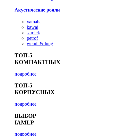
Акустические рояли
yamaha
kawai
samick
petrof
wendl & lung
ТОП-5
КОМПАКТНЫХ
подробнее
ТОП-5
КОРПУСНЫХ
подробнее
ВЫБОР
IAMLP
подробнее