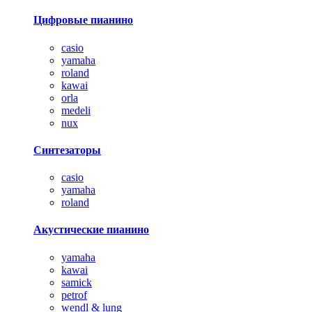
Цифровые пианино
casio
yamaha
roland
kawai
orla
medeli
nux
Синтезаторы
casio
yamaha
roland
Акустические пианино
yamaha
kawai
samick
petrof
wendl & lung