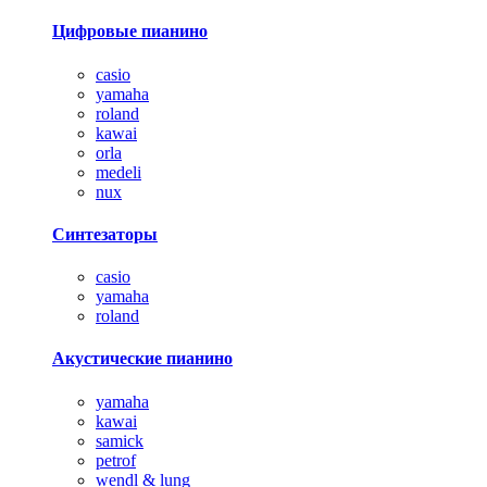
Цифровые пианино
casio
yamaha
roland
kawai
orla
medeli
nux
Синтезаторы
casio
yamaha
roland
Акустические пианино
yamaha
kawai
samick
petrof
wendl & lung