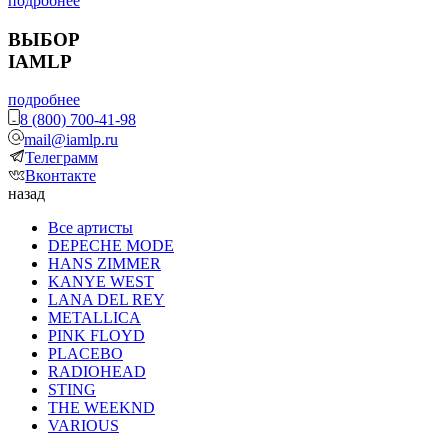
подробнее
ВЫБОР
IAMLP
подробнее
8 (800) 700-41-98
mail@iamlp.ru
Телеграмм
Вконтакте
назад
Все артисты
DEPECHE MODE
HANS ZIMMER
KANYE WEST
LANA DEL REY
METALLICA
PINK FLOYD
PLACEBO
RADIOHEAD
STING
THE WEEKND
VARIOUS