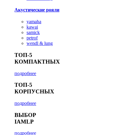
Акустические рояли
yamaha
kawai
samick
petrof
wendl & lung
ТОП-5
КОМПАКТНЫХ
подробнее
ТОП-5
КОРПУСНЫХ
подробнее
ВЫБОР
IAMLP
подробнее