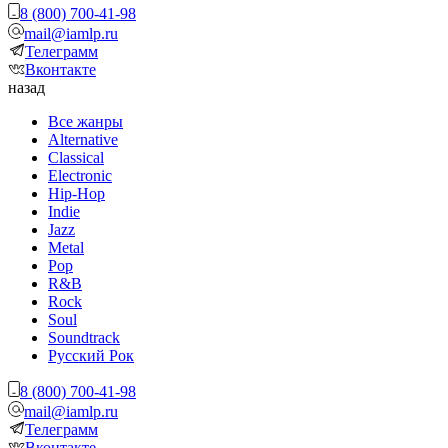
8 (800) 700-41-98
mail@iamlp.ru
Телеграмм
Вконтакте
назад
Все жанры
Alternative
Classical
Electronic
Hip-Hop
Indie
Jazz
Metal
Pop
R&B
Rock
Soul
Soundtrack
Русский Рок
8 (800) 700-41-98
mail@iamlp.ru
Телеграмм
Вконтакте