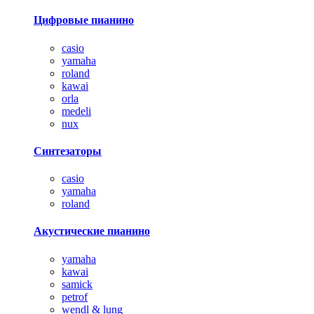
Цифровые пианино
casio
yamaha
roland
kawai
orla
medeli
nux
Синтезаторы
casio
yamaha
roland
Акустические пианино
yamaha
kawai
samick
petrof
wendl & lung