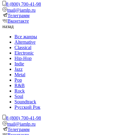
8 (800) 700-41-98
mail@iamlp.ru
Телеграмм
Вконтакте
назад
Все жанры
Alternative
Classical
Electronic
Hip-Hop
Indie
Jazz
Metal
Pop
R&B
Rock
Soul
Soundtrack
Русский Рок
8 (800) 700-41-98
mail@iamlp.ru
Телеграмм
Вконтакте