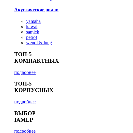
Акустические рояли
yamaha
kawai
samick
petrof
wendl & lung
ТОП-5
КОМПАКТНЫХ
подробнее
ТОП-5
КОРПУСНЫХ
подробнее
ВЫБОР
IAMLP
подробнее