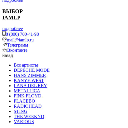
подробнее
ВЫБОР
IAMLP
подробнее
8 (800) 700-41-98
mail@iamlp.ru
Телеграмм
Вконтакте
назад
Все артисты
DEPECHE MODE
HANS ZIMMER
KANYE WEST
LANA DEL REY
METALLICA
PINK FLOYD
PLACEBO
RADIOHEAD
STING
THE WEEKND
VARIOUS